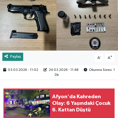
Paylaş
-
+
A
A
03.03.2026 - 11:02
24.03.2026 - 11:48
Okunma Süresi: 1
Dk
Afyon'da Kahreden
Olay: 6 Yaşındaki Çocuk
6. Kattan Düştü