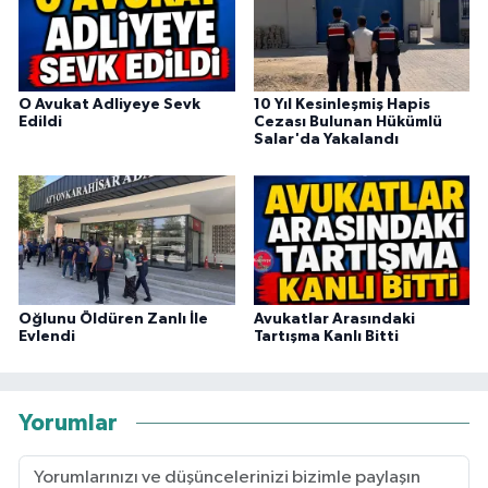
O Avukat Adliyeye Sevk
10 Yıl Kesinleşmiş Hapis
Edildi
Cezası Bulunan Hükümlü
Salar'da Yakalandı
Oğlunu Öldüren Zanlı İle
Avukatlar Arasındaki
Evlendi
Tartışma Kanlı Bitti
Yorumlar