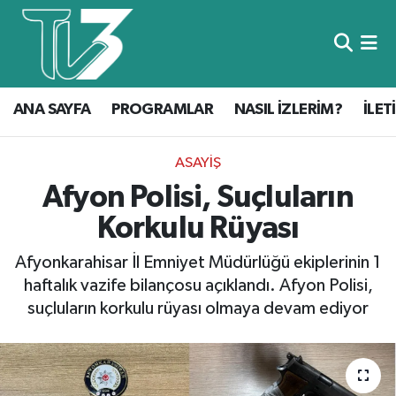
Foto Galeri
ANA SAYFA
ANA SAYFA
PROGRAMLAR
NASIL İZLERİM?
İLET
Canlı Yayın
PROGRAMLAR
NASIL İZLERİM?
ASAYIŞ
Afyon Polisi, Suçluların
İLETİŞİM
Korkulu Rüyası
KÜNYE
Afyonkarahisar İl Emniyet Müdürlüğü ekiplerinin 1
haftalık vazife bilançosu açıklandı. Afyon Polisi,
CANLI YAYIN
suçluların korkulu rüyası olmaya devam ediyor