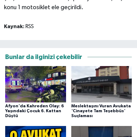
konu 1 motosiklet ele geçirildi.
Kaynak:
RSS
Bunlar da ilginizi çekebilir
Afyon'da Kahreden Olay: 6
Meslektaşını Vuran Avukata
Yaşındaki Çocuk 6. Kattan
'Cinayete Tam Teşebbüs'
Düştü
Suçlaması