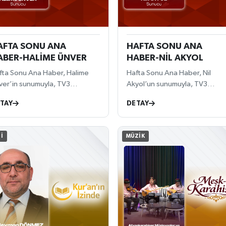
AFTA SONU ANA
HAFTA SONU ANA
ABER-HALİME ÜNVER
HABER-NİL AKYOL
fta Sonu Ana Haber, Halime
Hafta Sonu Ana Haber, Nil
ver’in sunumuyla, TV3
Akyol’un sunumuyla, TV3
ranlarında her Pazar saat
ekranlarında her Cumartesi sa
TAY
DETAY
30’da canlı olarak sizlerle!
18:30’da canlı olarak sizlerle!
ncel gelişmeler, önemli
Güncel gelişmeler, önemli
erler ve analizler, Halime
haberler ve analizler, Nil Akyol
I
MÜZIK
ver’in profesyonel sunumuyla
profesyonel sunumuyla
eyicilere güvenilir ve tarafsız
izleyicilere güvenilir ve tarafsı
ilde ulaştırılacak.
şekilde ulaştırılacak.