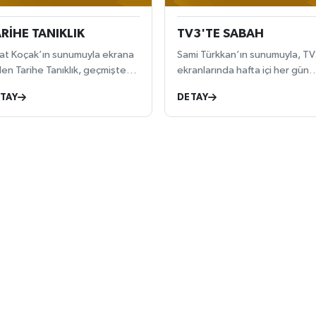
RİHE TANIKLIK
TV3'TE SABAH
lat Koçak’ın sunumuyla ekrana
Sami Türkkan’ın sunumuyla, TV
len Tarihe Tanıklık, geçmişten
ekranlarında hafta içi her gün
nümüze iz bırakan olayları,
saat 09.00’da canlı yayınla
TAY
DETAY
emli dönüm noktalarını ve
sizlerle
ihi şahsiyetleri izleyiciyle
uşturuyor. Arşiv görüntüleri,
latımlar ve değerlendirmelerle
nginleşen programda; tarihin
linmeyen yönleri ve ders
eliğindeki olaylar ele alınıyor.
ihe Tanıklık, geçmişi anlamak
 bugüne ışık tutmak isteyenler
n bilgilendirici bir yayın sunuyor.