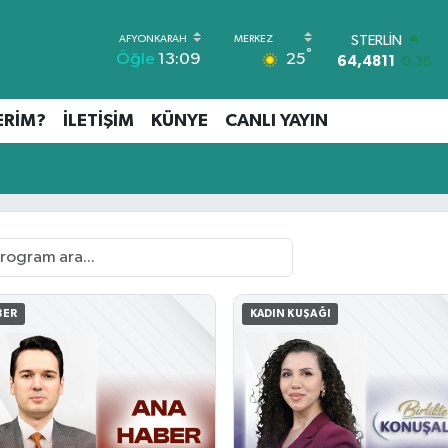
GRAM ALTIN
°
25
Öğle
13:09
6660.55
0.03
BİST100
13.779
-14
ERİM?
İLETİŞİM
KÜNYE
CANLI YAYIN
BITCOIN
64.959,79
1.11
DOLAR
47,7436
0.18
EURO
55,2510
0.32
STERLİN
64,4811
0.38
BER
KADIN KUŞAĞI