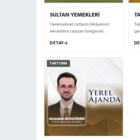
SULTAN YEMEKLERİ
TA
Geleneksel tatların hikâyesini
Ta
ekranlara taşıyan belgesel
ge
programı.
gü
DETAY
DE
ön
tar
bul
TARTIŞMA
an
ze
bi
nit
Tar
ve
içi