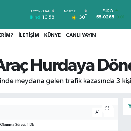
STERLİN
°
30
İkindi
16:58
64,1897
0.02
GRAM ALTIN
6574.81
1.44
ERİM?
İLETİŞİM
KÜNYE
CANLI YAYIN
BİST100
13.887
64
BITCOIN
64.360,53
-0.76
Araç Hurdaya Dönd
DOLAR
47,7069
0.17
EURO
55,0265
0.01
sinde meydana gelen trafik kazasında 3 kişi
Y
-
+
A
A
Okunma Süresi: 1 Dk