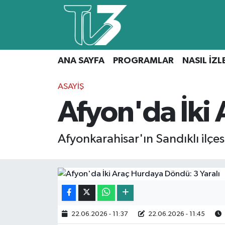
Foto Galeri
ANA SAYFA
ANA SAYFA
PROGRAMLAR
NASIL İZL
Canlı Yayın
PROGRAMLAR
ASAYIŞ
NASIL İZLERİM?
Afyon'da İki 
İLETİŞİM
Afyonkarahisar'ın Sandıklı ilçe
KÜNYE
CANLI YAYIN
22.06.2026 - 11:37
22.06.2026 - 11:45