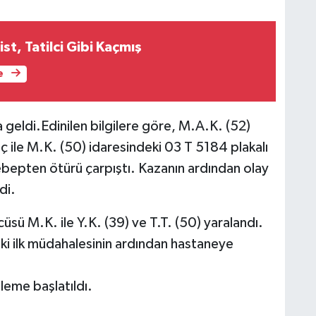
st, Tatilci Gibi Kaçmış
e
a geldi.Edinilen bilgilere göre, M.A.K. (52)
 ile M.K. (50) idaresindeki 03 T 5184 plakalı
bepten ötürü çarpıştı. Kazanın ardından olay
di.
üsü M.K. ile Y.K. (39) ve T.T. (50) yaralandı.
ndeki ilk müdahalesinin ardından hastaneye
leme başlatıldı.