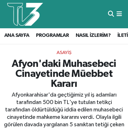
Foto Galeri
ANA SAYFA
ANA SAYFA
PROGRAMLAR
NASIL İZLERİM?
İLET
Canlı Yayın
PROGRAMLAR
NASIL İZLERİM?
ASAYIŞ
Afyon'daki Muhasebeci
İLETİŞİM
Cinayetinde Müebbet
KÜNYE
Kararı
CANLI YAYIN
Afyonkarahisar'da geçtiğimiz yıl iş adamları
tarafından 500 bin TL'ye tutulan tetikçi
tarafından öldürtüldüğü iddia edilen muhasebeci
cinayetinde mahkeme kararını verdi. Olayla ilgili
görülen davada yargılanan 5 sanıktan tetiği çeken