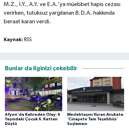
M.Z., İ.Y., A.Y. ve E.A.'ya müebbet hapis cezası
verirken, tutuksuz yargılanan B.D.A. hakkında
beraat kararı verdi.
Kaynak:
RSS
Bunlar da ilginizi çekebilir
Afyon'da Kahreden Olay: 6
Meslektaşını Vuran Avukata
Yaşındaki Çocuk 6. Kattan
'Cinayete Tam Teşebbüs'
Düştü
Suçlaması