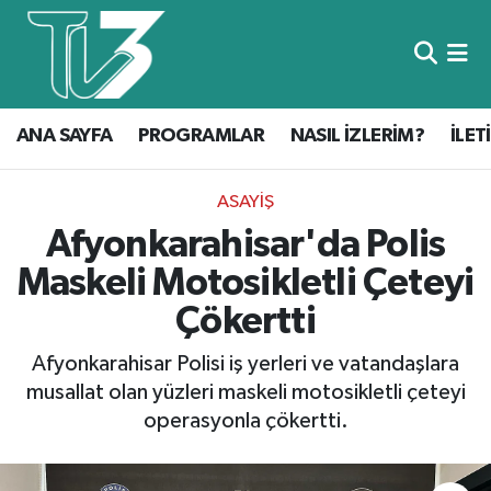
Foto Galeri
ANA SAYFA
ANA SAYFA
PROGRAMLAR
NASIL İZLERİM?
İLET
Canlı Yayın
PROGRAMLAR
NASIL İZLERİM?
ASAYIŞ
Afyonkarahisar'da Polis
İLETİŞİM
Maskeli Motosikletli Çeteyi
KÜNYE
Çökertti
CANLI YAYIN
Afyonkarahisar Polisi iş yerleri ve vatandaşlara
musallat olan yüzleri maskeli motosikletli çeteyi
operasyonla çökertti.