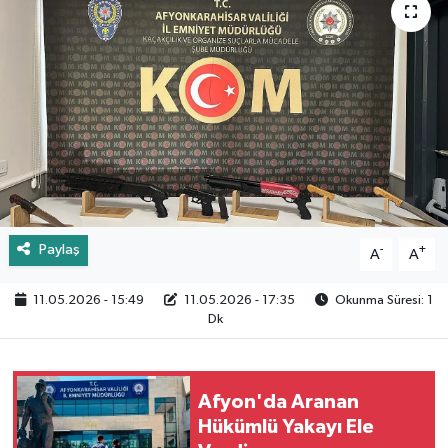
Paylaş
-
+
A
A
11.05.2026 - 15:49
11.05.2026 - 17:35
Okunma Süresi: 1
Dk
Afyon'da Aranan
Hükümlü Yakayı Ele