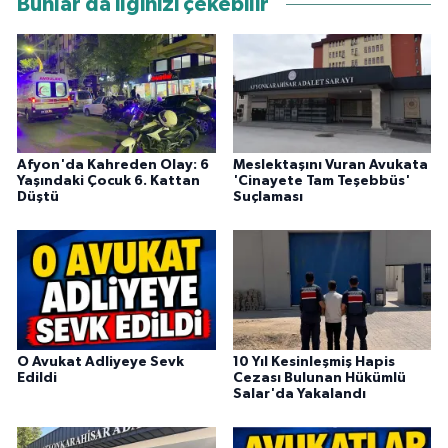
Bunlar da ilginizi çekebilir
Afyon'da Kahreden Olay: 6
Meslektaşını Vuran Avukata
Yaşındaki Çocuk 6. Kattan
'Cinayete Tam Teşebbüs'
Düştü
Suçlaması
O Avukat Adliyeye Sevk
10 Yıl Kesinleşmiş Hapis
Edildi
Cezası Bulunan Hükümlü
Salar'da Yakalandı