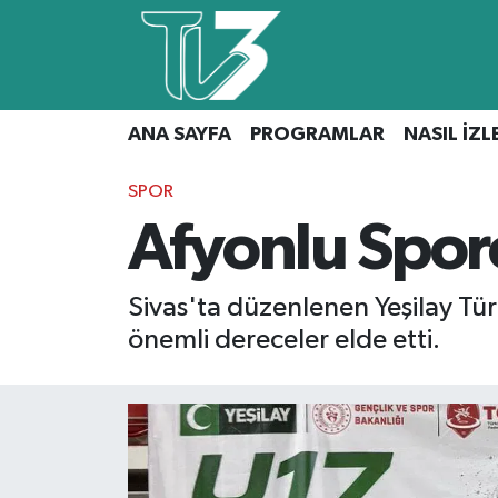
Foto Galeri
ANA SAYFA
ANA SAYFA
PROGRAMLAR
NASIL İZL
Canlı Yayın
PROGRAMLAR
SPOR
NASIL İZLERİM?
Afyonlu Spo
İLETİŞİM
Sivas'ta düzenlenen Yeşilay Tü
KÜNYE
önemli dereceler elde etti.
CANLI YAYIN