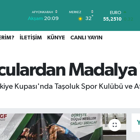
EURO
55,2510
0.32
°
32
Akşam
20:09
STERLİN
64,4811
0.38
GRAM ALTIN
ERİM?
İLETİŞİM
KÜNYE
CANLI YAYIN
6660.55
0.03
BİST100
13.779
-14
BITCOIN
rculardan Madaly
64.944,08
-0.18
DOLAR
47,7436
0.18
rkiye Kupası'nda Taşoluk Spor Kulübü ve 
Y