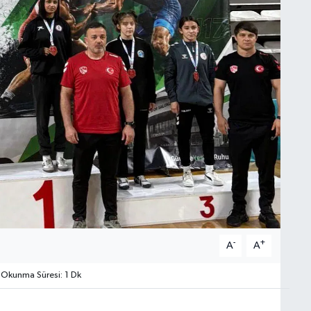
-
+
A
A
Okunma Süresi: 1 Dk