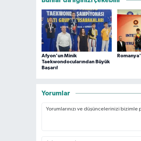
Bunlar da ilginizi çekebilir
Afyon'un Minik
Romanya'
Taekwondocularından Büyük
Başarı!
Yorumlar