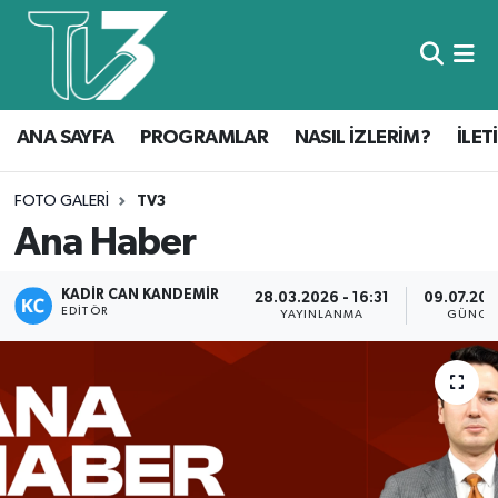
Foto Galeri
ANA SAYFA
ANA SAYFA
PROGRAMLAR
NASIL İZLERİM?
İLET
Canlı Yayın
PROGRAMLAR
NASIL İZLERİM?
FOTO GALERI
TV3
Ana Haber
İLETİŞİM
KADIR CAN KANDEMIR
28.03.2026 - 16:31
09.07.202
KÜNYE
EDITÖR
YAYINLANMA
GÜNCE
CANLI YAYIN