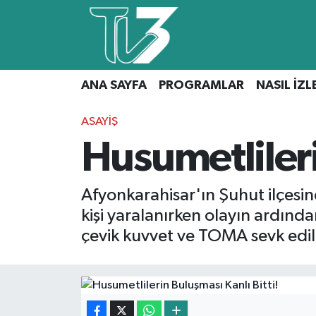
Foto Galeri
ANA SAYFA
ANA SAYFA
PROGRAMLAR
NASIL İZL
Canlı Yayın
PROGRAMLAR
ASAYIŞ
NASIL İZLERİM?
Husumetlileri
İLETİŞİM
Afyonkarahisar'ın Şuhut ilçesi
KÜNYE
kişi yaralanırken olayın ardınd
CANLI YAYIN
çevik kuvvet ve TOMA sevk edildi