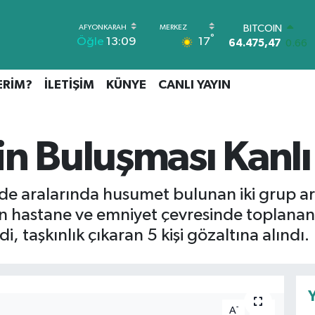
BITCOIN
64.475,47
0.66
DOLAR
°
17
Öğle
13:09
47,5971
0.05
EURO
55,1336
0.18
ERİM?
İLETİŞİM
KÜNYE
CANLI YAYIN
STERLİN
64,2534
0.22
GRAM ALTIN
6527.85
0.54
n Buluşması Kanlı 
BİST100
13.703
0
nde aralarında husumet bulunan iki grup ar
an hastane ve emniyet çevresinde toplanan 
, taşkınlık çıkaran 5 kişi gözaltına alındı.
Y
-
+
A
A