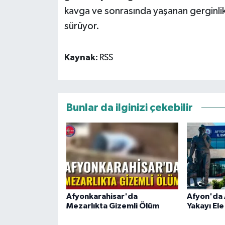
kavga ve sonrasında yaşanan gerginlikl
sürüyor.
Kaynak:
RSS
Bunlar da ilginizi çekebilir
Afyonkarahisar'da
Afyon'da
Mezarlıkta Gizemli Ölüm
Yakayı Ele