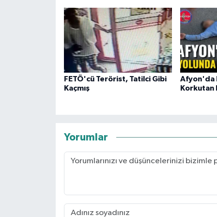
FETÖ'cü Terörist, Tatilci Gibi
Afyon'da
Kaçmış
Korkutan 
Yorumlar