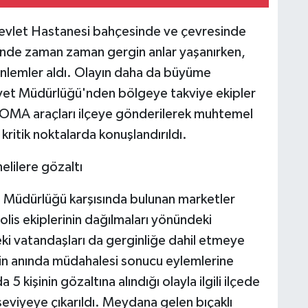
Devlet Hastanesi bahçesinde ve çevresinde
sinde zaman zaman gergin anlar yaşanırken,
önlemler aldı. Olayın daha da büyüme
niyet Müdürlüğü'nden bölgeye takviye ekipler
e TOMA araçları ilçeye gönderilerek muhtemel
kritik noktalarda konuşlandırıldı.
elilere gözaltı
t
Müdürlüğü karşısında bulunan marketler
olis ekiplerinin dağılmaları yönündeki
eki vatandaşları da gerginliğe dahil etmeye
rinin anında müdahalesi sonucu eylemlerine
 kişinin gözaltına alındığı olayla ilgili ilçede
eviyeye çıkarıldı. Meydana gelen bıçaklı