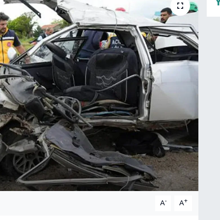
Y
-
+
A
A