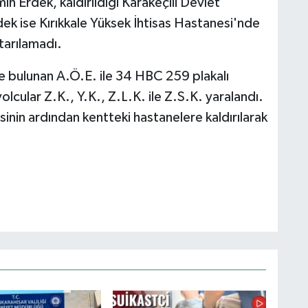
n Erdek, kaldırıldığı Karakeçili Devlet
ek ise Kırıkkale Yüksek İhtisas Hastanesi'nde
tarılamadı.
 bulunan A.Ö.E. ile 34 HBC 259 plakalı
lcular Z.K., Y.K., Z.L.K. ile Z.S.K. yaralandı.
lesinin ardından kentteki hastanelere kaldırılarak