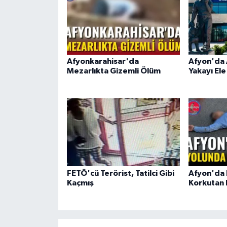
Afyonkarahisar'da
Afyon'da
Mezarlıkta Gizemli Ölüm
Yakayı Ele
FETÖ'cü Terörist, Tatilci Gibi
Afyon'da
Kaçmış
Korkutan 