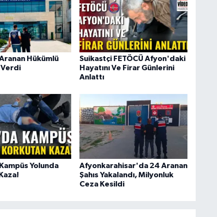
 Aranan Hükümlü
Suikastçi FETÖCÜ Afyon'daki
 Verdi
Hayatını Ve Firar Günlerini
Anlattı
 Kampüs Yolunda
Afyonkarahisar'da 24 Aranan
Kaza!
Şahıs Yakalandı, Milyonluk
Ceza Kesildi