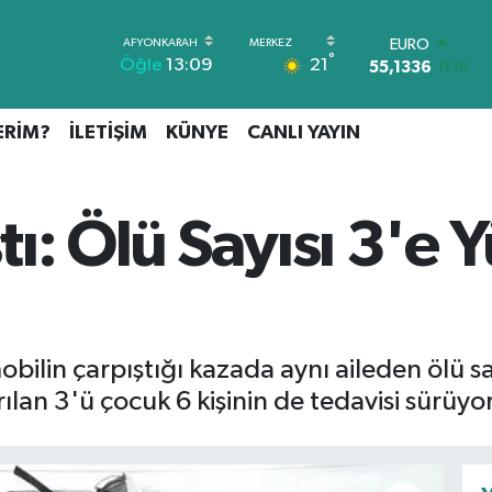
STERLİN
°
21
Öğle
13:09
64,2534
0.22
GRAM ALTIN
6518.23
0.39
ERİM?
İLETİŞİM
KÜNYE
CANLI YAYIN
BİST100
13.703
0
BITCOIN
64.475,47
0.66
ştı: Ölü Sayısı 3'e 
DOLAR
47,5971
0.05
EURO
55,1336
0.18
obilin çarpıştığı kazada aynı aileden ölü sa
lan 3'ü çocuk 6 kişinin de tedavisi sürüyor