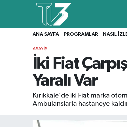
Foto Galeri
ANA SAYFA
ANA SAYFA
PROGRAMLAR
NASIL İZL
Canlı Yayın
PROGRAMLAR
ASAYIŞ
NASIL İZLERİM?
İki Fiat Çarpı
İLETİŞİM
Yaralı Var
KÜNYE
CANLI YAYIN
Kırıkkale'de iki Fiat marka otom
Ambulanslarla hastaneye kaldırı