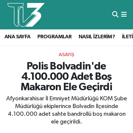
Foto Galeri
ANA SAYFA
ANA SAYFA
PROGRAMLAR
NASIL İZLERİM?
İLET
Canlı Yayın
PROGRAMLAR
NASIL İZLERİM?
ASAYIŞ
Polis Bolvadin'de
İLETİŞİM
4.100.000 Adet Boş
KÜNYE
Makaron Ele Geçirdi
CANLI YAYIN
Afyonkarahisar İl Emniyet Müdürlüğü KOM Şube
Müdürlüğü ekiplerince Bolvadin İlçesinde
4.100.000 adet sahte bandrollü boş makaron
ele geçirildi.