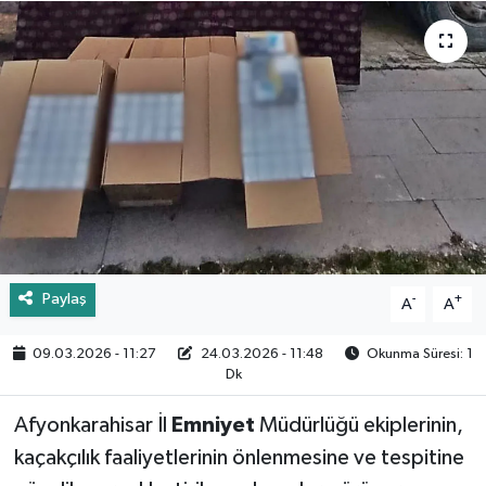
Paylaş
-
+
A
A
09.03.2026 - 11:27
24.03.2026 - 11:48
Okunma Süresi: 1
Dk
Afyonkarahisar İl
Emniyet
Müdürlüğü ekiplerinin,
kaçakçılık faaliyetlerinin önlenmesine ve tespitine