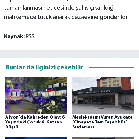
tamamlanması neticesinde şahıs çıkarıldığı
mahkemece tutuklanarak cezaevine gönderildi.
Kaynak:
RSS
Bunlar da ilginizi çekebilir
Afyon'da Kahreden Olay: 6
Meslektaşını Vuran Avukata
Yaşındaki Çocuk 6. Kattan
'Cinayete Tam Teşebbüs'
Düştü
Suçlaması