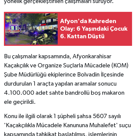
yönelik gerçekleştirilen çalışmaları sürüyor.
Afyon'da Kahreden
Olay: 6 Yaşındaki Çocuk
6. Kattan Düştü
Bu çalışmalar kapsamında, Afyonkarahisar
Kaçakçılık ve Organize Suçlarla Mücadele (KOM)
Şube Müdürlüğü ekiplerince Bolvadin İlçesinde
durdurulan 1 araçta yapılan aramalar sonucu
4.100.000 adet sahte bandrollü boş makaron
ele geçirildi.
Konu ile ilgili olarak 1 şüpheli şahsa 5607 sayılı
'Kaçakçılıkla Mücadele Kanununa Muhalefet' suçu
kapsamında tahkikat başlatılmış, işlemlerinin