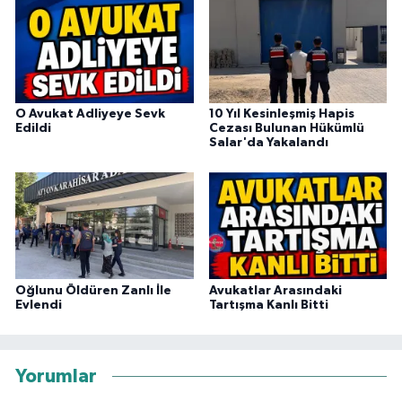
O Avukat Adliyeye Sevk
10 Yıl Kesinleşmiş Hapis
Edildi
Cezası Bulunan Hükümlü
Salar'da Yakalandı
Oğlunu Öldüren Zanlı İle
Avukatlar Arasındaki
Evlendi
Tartışma Kanlı Bitti
Yorumlar