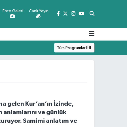
Foto Galeri
Canlı Yayın
Tüm Programlar
 gelen Kur’an’ın İzinde,
in anlamlarını ve günlük
şturuyor. Samimi anlatım ve