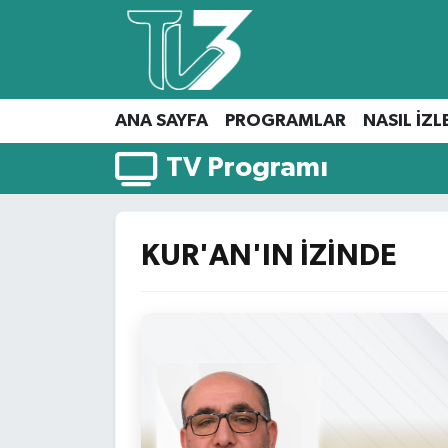
Foto Galeri
ANA SAYFA
ANA SAYFA
PROGRAMLAR
NASIL İZL
Canlı Yayın
PROGRAMLAR
TV Programı
NASIL İZLERİM?
İLETİŞİM
KUR'AN'IN İZİNDE
KÜNYE
CANLI YAYIN