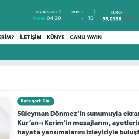
EURO
55,0398
-0.02
STERLİN
°
19
İmsak
04:20
64,1581
0.16
GRAM ALTIN
6527.85
0.54
ERİM?
İLETİŞİM
KÜNYE
CANLI YAYIN
BİST100
13.703
11
BITCOIN
64.927,78
1.32
DOLAR
47,5894
0.08
Kategori: Dini
Süleyman Dönmez’in sunumuyla ekrana
Kur’an-ı Kerim’in mesajlarını, ayetler
hayata yansımalarını izleyiciyle bulu