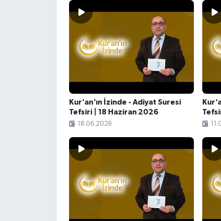
Kur'an'ın İzinde - Adiyat Suresi
Kur'a
Tefsiri | 18 Haziran 2026
Tefsi
18.06.2026
11.