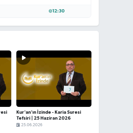
12:30
resi
Kur'an'ın İzinde - Karia Suresi
Tefsiri | 25 Haziran 2026
25.06.2026