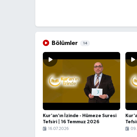
Bölümler
14
Kur'an'ın İzinde - Hümeze Suresi
Kur'a
Tefsiri | 16 Temmuz 2026
Tefs
16.07.2026
09.