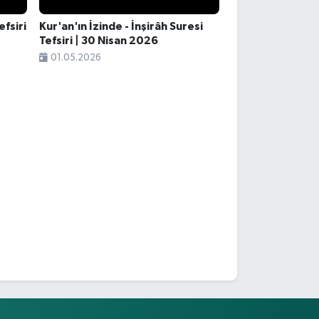
efsiri
Kur'an'ın İzinde - İnşirâh Suresi
Tefsiri | 30 Nisan 2026
01.05.2026