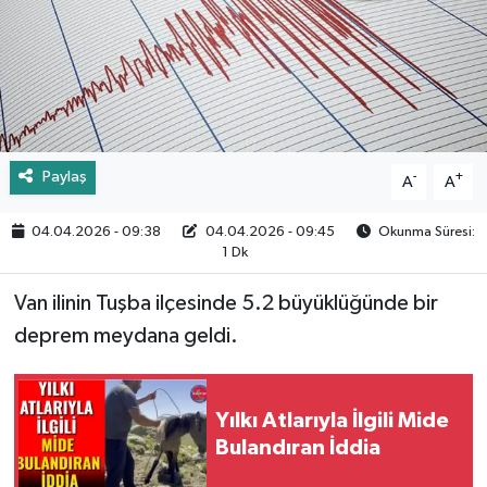
Paylaş
-
+
A
A
04.04.2026 - 09:38
04.04.2026 - 09:45
Okunma Süresi:
1 Dk
Van ilinin Tuşba ilçesinde 5.2 büyüklüğünde bir
deprem meydana geldi.
Yılkı Atlarıyla İlgili Mide
Bulandıran İddia