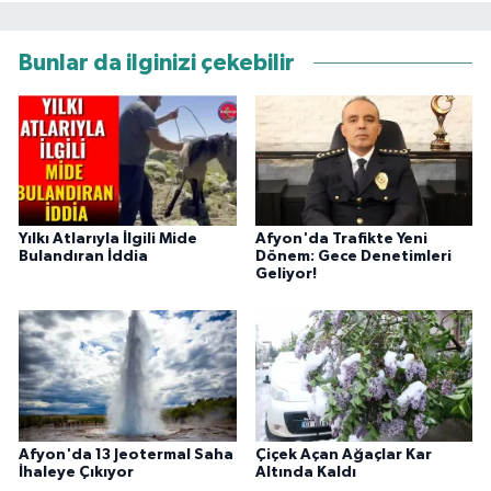
Bunlar da ilginizi çekebilir
Yılkı Atlarıyla İlgili Mide
Afyon'da Trafikte Yeni
Bulandıran İddia
Dönem: Gece Denetimleri
Geliyor!
Afyon'da 13 Jeotermal Saha
Çiçek Açan Ağaçlar Kar
İhaleye Çıkıyor
Altında Kaldı