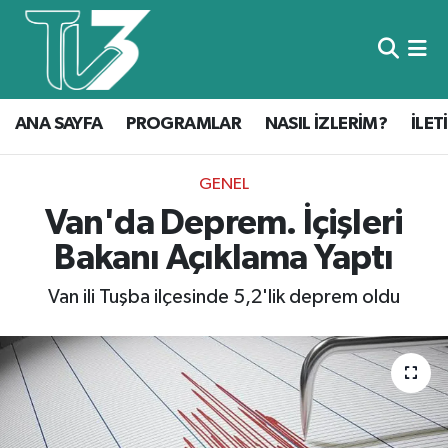
Foto Galeri
ANA SAYFA
ANA SAYFA
PROGRAMLAR
NASIL İZLERİM?
İLET
Canlı Yayın
PROGRAMLAR
NASIL İZLERİM?
GENEL
Van'da Deprem. İçişleri
İLETİŞİM
Bakanı Açıklama Yaptı
KÜNYE
Van ili Tuşba ilçesinde 5,2'lik deprem oldu
CANLI YAYIN