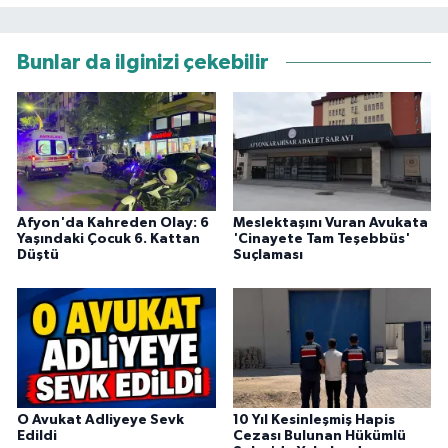
Bunlar da ilginizi çekebilir
Afyon'da Kahreden Olay: 6
Meslektaşını Vuran Avukata
Yaşındaki Çocuk 6. Kattan
'Cinayete Tam Teşebbüs'
Düştü
Suçlaması
O Avukat Adliyeye Sevk
10 Yıl Kesinleşmiş Hapis
Edildi
Cezası Bulunan Hükümlü