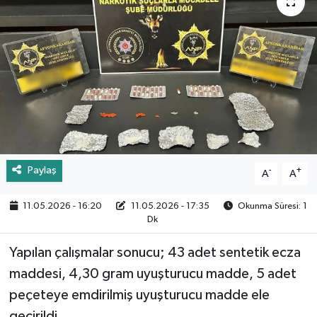
Paylaş
-
+
A
A
11.05.2026 - 16:20
11.05.2026 - 17:35
Okunma Süresi: 1
Dk
Yapılan çalışmalar sonucu; 43 adet sentetik ecza
maddesi, 4,30 gram uyuşturucu madde, 5 adet
peçeteye emdirilmiş uyuşturucu madde ele
geçirildi.