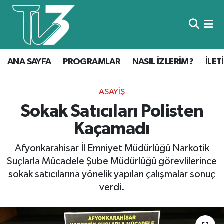
Foto Galeri
ANA SAYFA
ANA SAYFA
PROGRAMLAR
NASIL İZLERİM?
İLET
Canlı Yayın
PROGRAMLAR
NASIL İZLERİM?
ASAYIŞ
Sokak Satıcıları Polisten
İLETİŞİM
Kaçamadı
KÜNYE
Afyonkarahisar İl Emniyet Müdürlüğü Narkotik
Suçlarla Mücadele Şube Müdürlüğü görevlilerince
CANLI YAYIN
sokak satıcılarına yönelik yapılan çalışmalar sonuç
verdi.