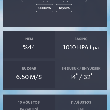
Suluova
Taşova
NEM
BASINÇ
%44
1010 HPA
hpa
RÜZGAR
EN DÜŞÜK / EN YÜKSEK
°
°
6.50 M/S
14
/ 32
10 AĞUSTOS
11 AĞUSTOS
PAZARTESI
SALI