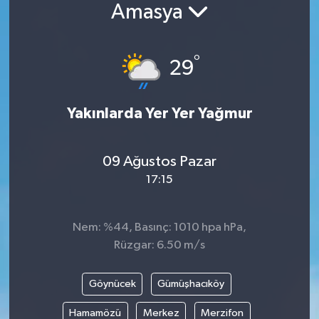
Amasya
°
29
Yakınlarda Yer Yer Yağmur
09 Ağustos Pazar
17:15
Nem: %44, Basınç: 1010 hpa hPa,
Rüzgar: 6.50 m/s
Göynücek
Gümüşhacıköy
Hamamözü
Merkez
Merzifon