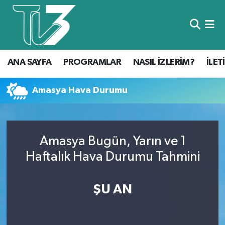
Foto Galeri
ANA SAYFA
ANA SAYFA
PROGRAMLAR
NASIL İZLERİM?
İLET
Canlı Yayın
PROGRAMLAR
NASIL İZLERİM?
Amasya Hava Durumu
İLETİŞİM
Amasya Bugün, Yarın ve 1
KÜNYE
Haftalık Hava Durumu Tahmini
CANLI YAYIN
ŞU AN