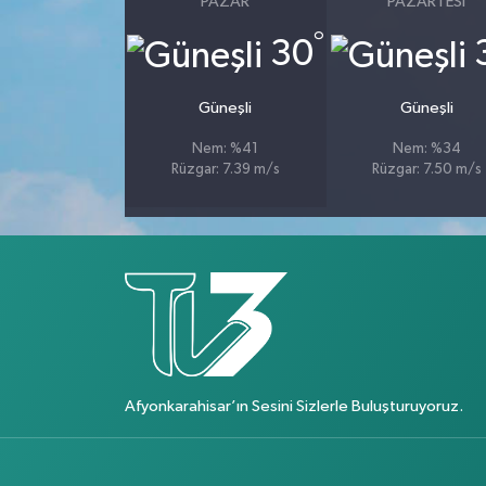
PAZAR
PAZARTESI
°
30
Güneşli
Güneşli
Nem: %41
Nem: %34
Rüzgar: 7.39 m/s
Rüzgar: 7.50 m/s
Afyonkarahisar’ın Sesini Sizlerle Buluşturuyoruz.