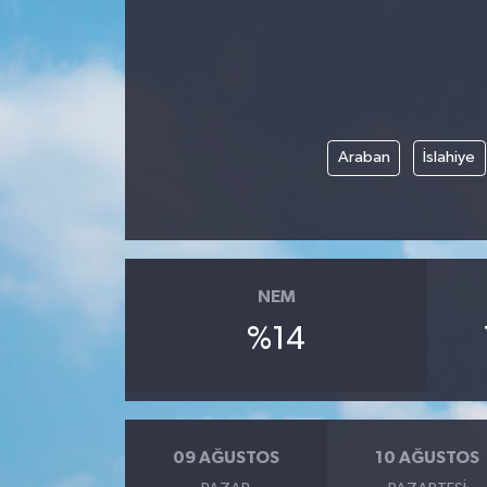
Araban
İslahiye
NEM
%14
09 AĞUSTOS
10 AĞUSTOS