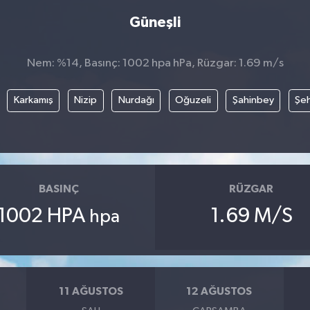
Güneşli
Nem: %14, Basınç: 1002 hpa hPa, Rüzgar: 1.69 m/s
Karkamış
Nizip
Nurdağı
Oğuzeli
Şahinbey
Şeh
BASINÇ
RÜZGAR
1002 HPA
1.69 M/S
hpa
11 AĞUSTOS
12 AĞUSTOS