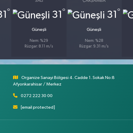
SALI
ÇARŞAMBA
°
°
°
31
31
31
Güneşli
Güneşli
Nem: %29
Nem: %28
Rüzgar: 8.11 m/s
Rüzgar: 9.31 m/s
Organize Sanayi Bölgesi 4. Cadde 1. Sokak No:8
Afyonkarahisar / Merkez
0272 222 30 00
[email protected]