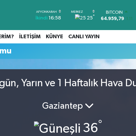
BITCOIN
°
25
İkindi
16:58
64.959,79
1.11
DOLAR
47,7436
0.18
ERİM?
İLETİŞİM
KÜNYE
CANLI YAYIN
EURO
55,2510
0.32
umu
STERLİN
64,4811
0.38
GRAM ALTIN
6660.55
0.03
BİST100
ün, Yarın ve 1 Haftalık Hava 
13.779
-14
Gaziantep
°
36