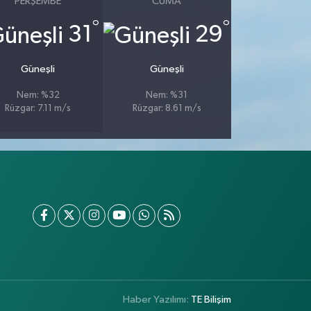
PERŞEMBE
CUMA
°
°
31
29
Güneşli
Güneşli
Nem: %32
Nem: %31
Rüzgar: 7.11 m/s
Rüzgar: 8.61 m/s
Haber Yazılımı:
TE Bilişim