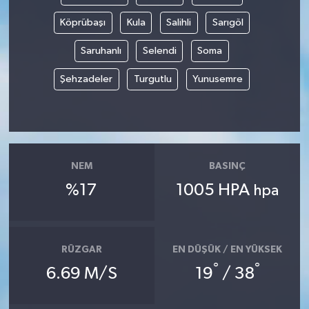
Köprübaşı
Kula
Salihli
Sarıgöl
Saruhanlı
Selendi
Soma
Şehzadeler
Turgutlu
Yunusemre
NEM
BASINÇ
%17
1005 HPA
hpa
RÜZGAR
EN DÜŞÜK / EN YÜKSEK
°
°
6.69 M/S
19
/ 38