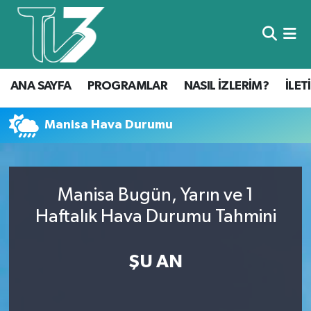
Foto Galeri
ANA SAYFA
ANA SAYFA
PROGRAMLAR
NASIL İZLERİM?
İLET
Canlı Yayın
PROGRAMLAR
NASIL İZLERİM?
Manisa Hava Durumu
İLETİŞİM
Manisa Bugün, Yarın ve 1
KÜNYE
Haftalık Hava Durumu Tahmini
CANLI YAYIN
ŞU AN