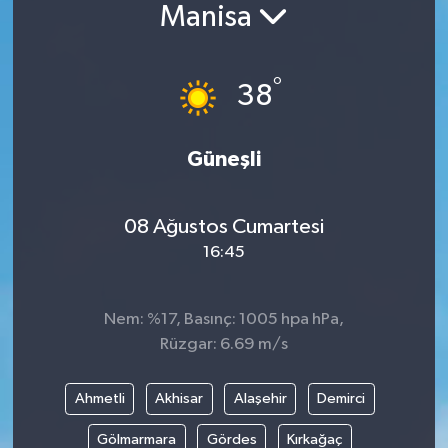
Manisa
°
38
Güneşli
08 Ağustos Cumartesi
16:45
Nem: %17, Basınç: 1005 hpa hPa,
Rüzgar: 6.69 m/s
Ahmetli
Akhisar
Alaşehir
Demirci
Gölmarmara
Gördes
Kırkağaç