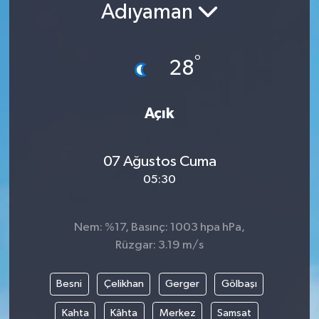
Adıyaman
°
28
Açık
07 Ağustos Cuma
05:30
Nem: %17, Basınç: 1003 hpa hPa,
Rüzgar: 3.19 m/s
Besni
Çelikhan
Gerger
Gölbaşı
Kahta
Kâhta
Merkez
Samsat