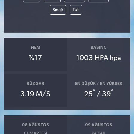
Sincik
Tut
NEM
BASINÇ
%17
1003 HPA
hpa
RÜZGAR
EN DÜŞÜK / EN YÜKSEK
°
°
3.19 M/S
25
/ 39
08 AĞUSTOS
09 AĞUSTOS
CUMARTESI
PAZAR