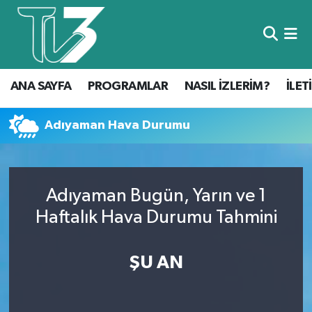
Foto Galeri
ANA SAYFA
ANA SAYFA
PROGRAMLAR
NASIL İZLERİM?
İLET
Canlı Yayın
PROGRAMLAR
NASIL İZLERİM?
Adıyaman Hava Durumu
İLETİŞİM
Adıyaman Bugün, Yarın ve 1
KÜNYE
Haftalık Hava Durumu Tahmini
CANLI YAYIN
ŞU AN