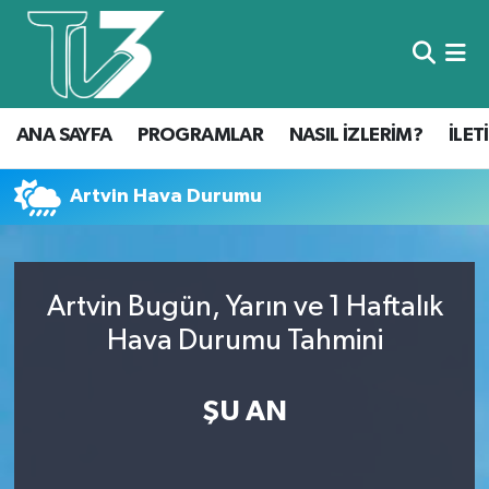
Foto Galeri
ANA SAYFA
ANA SAYFA
PROGRAMLAR
NASIL İZLERİM?
İLET
Canlı Yayın
PROGRAMLAR
NASIL İZLERİM?
Artvin Hava Durumu
İLETİŞİM
Artvin Bugün, Yarın ve 1 Haftalık
KÜNYE
Hava Durumu Tahmini
CANLI YAYIN
ŞU AN