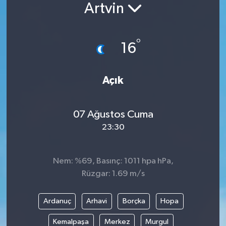
Artvin
°
16
Açık
07 Ağustos Cuma
23:30
Nem: %69, Basınç: 1011 hpa hPa,
Rüzgar: 1.69 m/s
Ardanuç
Arhavi
Borçka
Hopa
Kemalpaşa
Merkez
Murgul