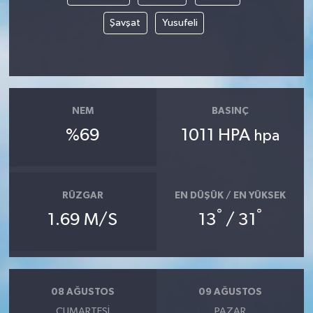
Şavşat
Yusufeli
NEM
BASINÇ
%69
1011 HPA
hpa
RÜZGAR
EN DÜŞÜK / EN YÜKSEK
°
°
1.69 M/S
13
/ 31
08 AĞUSTOS
09 AĞUSTOS
CUMARTESI
PAZAR