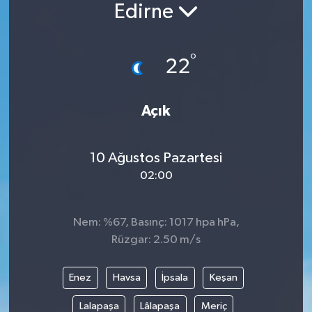
Edirne
°
22
Açık
10 Ağustos Pazartesi
02:00
Nem: %67, Basınç: 1017 hpa hPa,
Rüzgar: 2.50 m/s
Enez
Havsa
İpsala
Keşan
Lalapaşa
Lâlapaşa
Meriç