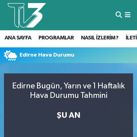
Foto Galeri
ANA SAYFA
ANA SAYFA
PROGRAMLAR
NASIL İZLERİM?
İLET
Canlı Yayın
PROGRAMLAR
NASIL İZLERİM?
Edirne Hava Durumu
İLETİŞİM
Edirne Bugün, Yarın ve 1 Haftalık
KÜNYE
Hava Durumu Tahmini
CANLI YAYIN
ŞU AN