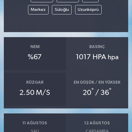
Merkez
Süloğlu
Uzunköprü
NEM
BASINÇ
%67
1017 HPA
hpa
RÜZGAR
EN DÜŞÜK / EN YÜKSEK
°
°
2.50 M/S
20
/ 36
11 AĞUSTOS
12 AĞUSTOS
SALI
ÇARŞAMBA