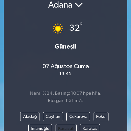
Adana
°
32
Güneşli
07 Ağustos Cuma
13:45
Nem: %24, Basınç: 1007 hpa hPa,
Rüzgar: 1.31 m/s
Aladağ
Ceyhan
Çukurova
Feke
İmamoğlu
Karaisalı
Karataş