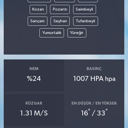
Kozan
Pozantı
Saimbeyli
Sarıçam
Seyhan
Tufanbeyli
Yumurtalık
Yüreğir
NEM
BASINÇ
%24
1007 HPA
hpa
RÜZGAR
EN DÜŞÜK / EN YÜKSEK
°
°
1.31 M/S
16
/ 33