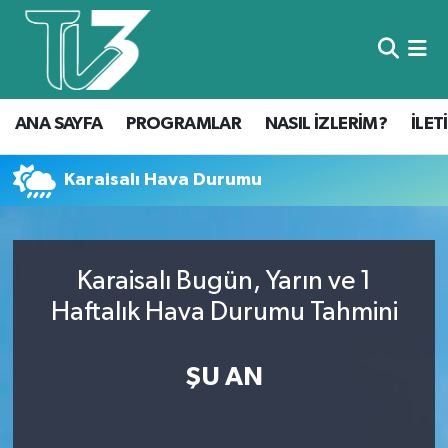
Foto Galeri
ANA SAYFA
ANA SAYFA
PROGRAMLAR
NASIL İZLERİM?
İLET
Canlı Yayın
PROGRAMLAR
NASIL İZLERİM?
Karaisalı Hava Durumu
İLETİŞİM
Karaisalı Bugün, Yarın ve 1
KÜNYE
Haftalık Hava Durumu Tahmini
CANLI YAYIN
ŞU AN