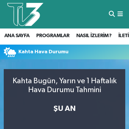
Foto Galeri
ANA SAYFA
ANA SAYFA
PROGRAMLAR
NASIL İZLERİM?
İLET
Canlı Yayın
PROGRAMLAR
NASIL İZLERİM?
Kahta Hava Durumu
İLETİŞİM
Kahta Bugün, Yarın ve 1 Haftalık
KÜNYE
Hava Durumu Tahmini
CANLI YAYIN
ŞU AN