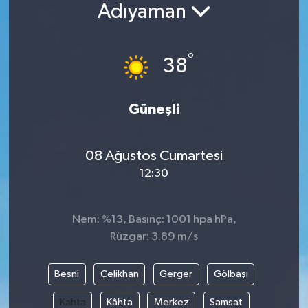
Adıyaman
°
38
Güneşli
08 Ağustos Cumartesi
12:30
Nem: %13, Basınç: 1001 hpa hPa,
Rüzgar: 3.89 m/s
Besni
Çelikhan
Gerger
Gölbaşı
Kahta
Kâhta
Merkez
Samsat