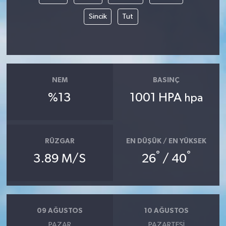
Sincik
Tut
NEM
BASINÇ
%13
1001 HPA
hpa
RÜZGAR
EN DÜŞÜK / EN YÜKSEK
°
°
3.89 M/S
26
/ 40
09 AĞUSTOS
10 AĞUSTOS
PAZAR
PAZARTESI