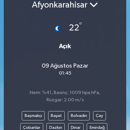
Afyonkarahisar
°
22
Açık
09 Ağustos Pazar
01:45
Nem: %41, Basınç: 1009 hpa hPa,
Rüzgar: 2.00 m/s
Başmakçı
Bayat
Bolvadin
Çay
Çobanlar
Dazkırı
Dinar
Emirdağ