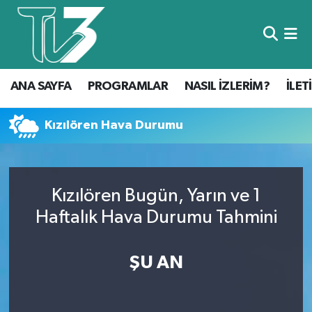
Foto Galeri
ANA SAYFA
ANA SAYFA
PROGRAMLAR
NASIL İZLERİM?
İLET
Canlı Yayın
PROGRAMLAR
NASIL İZLERİM?
Kızılören Hava Durumu
İLETİŞİM
Kızılören Bugün, Yarın ve 1
KÜNYE
Haftalık Hava Durumu Tahmini
CANLI YAYIN
ŞU AN