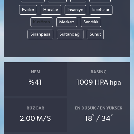
Evciler
Hocalar
İhsaniye
İscehisar
Kızılören
Merkez
Sandıklı
Sinanpaşa
Sultandağı
Şuhut
NEM
BASINÇ
%41
1009 HPA
hpa
RÜZGAR
EN DÜŞÜK / EN YÜKSEK
°
°
2.00 M/S
18
/ 34