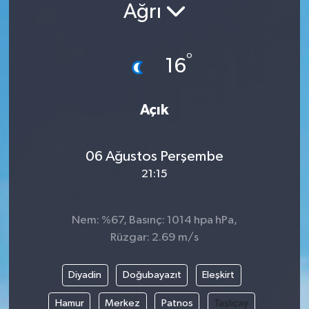
Ağrı
°
16
Açık
06 Ağustos Perşembe
21:15
Nem: %67, Basınç: 1014 hpa hPa,
Rüzgar: 2.69 m/s
Diyadin
Doğubayazıt
Eleşkirt
Hamur
Merkez
Patnos
Taşlıçay