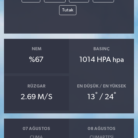
Tutak
NEM
BASINÇ
%67
1014 HPA
hpa
RÜZGAR
EN DÜŞÜK / EN YÜKSEK
°
°
2.69 M/S
13
/ 24
07 AĞUSTOS
08 AĞUSTOS
CUMA
CUMARTESI