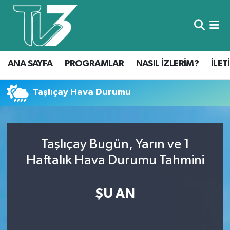
Foto Galeri
ANA SAYFA
ANA SAYFA
PROGRAMLAR
NASIL İZLERİM?
İLET
Canlı Yayın
PROGRAMLAR
NASIL İZLERİM?
Taşlıçay Hava Durumu
İLETİŞİM
Taşlıçay Bugün, Yarın ve 1
KÜNYE
Haftalık Hava Durumu Tahmini
CANLI YAYIN
ŞU AN