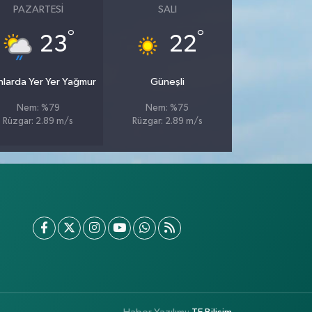
PAZARTESI
SALI
°
°
23
22
nlarda Yer Yer Yağmur
Güneşli
Nem: %79
Nem: %75
Rüzgar: 2.89 m/s
Rüzgar: 2.89 m/s