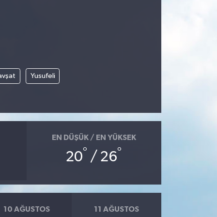
avşat
Yusufeli
EN DÜŞÜK / EN YÜKSEK
°
°
20
/ 26
10 AĞUSTOS
11 AĞUSTOS