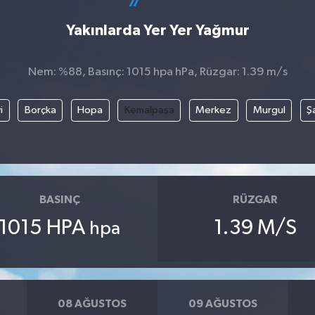
Yakınlarda Yer Yer Yağmur
Nem: %88, Basınç: 1015 hpa hPa, Rüzgar: 1.39 m/s
i
Borçka
Hopa
Kemalpaşa
Merkez
Murgul
Ş
BASINÇ
RÜZGAR
1015 HPA
1.39 M/S
hpa
08 AĞUSTOS
09 AĞUSTOS