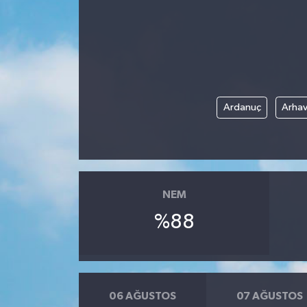
Ardanuç
Arhav
NEM
%88
06 AĞUSTOS
07 AĞUSTOS