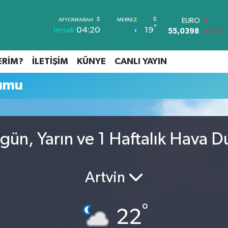
EURO
°
19
İmsak
04:20
55,0398
-0.02
STERLİN
64,1581
0.16
ERİM?
İLETİŞİM
KÜNYE
CANLI YAYIN
GRAM ALTIN
6508.83
4.44
umu
BİST100
13.703
11
BITCOIN
64.927,78
1.32
DOLAR
ün, Yarın ve 1 Haftalık Hava 
47,5894
0.08
Artvin
°
22