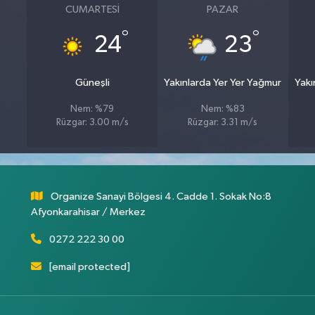
CUMARTESI
PAZAR
°
°
24
23
Güneşli
Yakınlarda Yer Yer Yağmur
Yakı
Nem: %79
Nem: %83
Rüzgar: 3.00 m/s
Rüzgar: 3.31 m/s
Organize Sanayi Bölgesi 4. Cadde 1. Sokak No:8
Afyonkarahisar / Merkez
0272 222 30 00
[email protected]