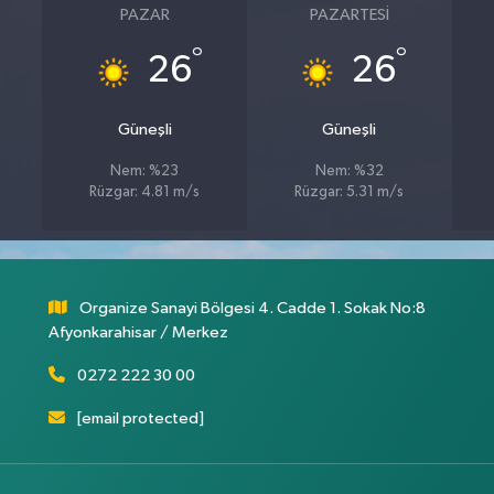
PAZAR
PAZARTESI
°
°
26
26
Güneşli
Güneşli
Nem: %23
Nem: %32
Rüzgar: 4.81 m/s
Rüzgar: 5.31 m/s
Organize Sanayi Bölgesi 4. Cadde 1. Sokak No:8
Afyonkarahisar / Merkez
0272 222 30 00
[email protected]