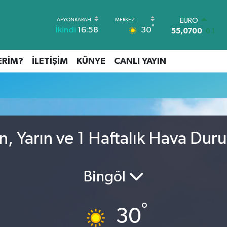
EURO
°
30
İkindi
16:58
55,0700
0.1
STERLİN
64,2438
0.21
ERİM?
İLETİŞİM
KÜNYE
CANLI YAYIN
GRAM ALTIN
6518.23
0.39
BİST100
13.703
0
BITCOIN
64.475,47
0.66
DOLAR
, Yarın ve 1 Haftalık Hava Dur
47,5986
0.06
Bingöl
°
30