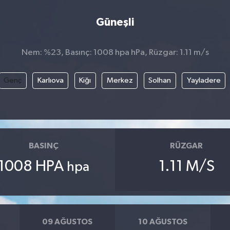
Güneşli
Nem: %23, Basınç: 1008 hpa hPa, Rüzgar: 1.11 m/s
Genç
Karlıova
Kiğı
Merkez
Solhan
Yayladere
BASINÇ
RÜZGAR
1008 HPA
1.11 M/S
hpa
09 AĞUSTOS
10 AĞUSTOS