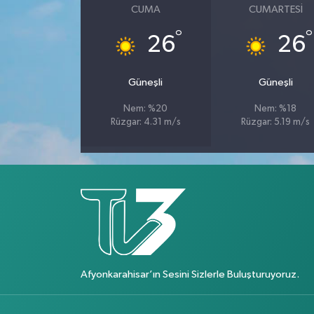
CUMA
CUMARTESI
°
°
26
26
Güneşli
Güneşli
Nem: %20
Nem: %18
Rüzgar: 4.31 m/s
Rüzgar: 5.19 m/s
Afyonkarahisar’ın Sesini Sizlerle Buluşturuyoruz.