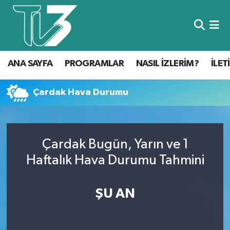
Foto Galeri
ANA SAYFA
ANA SAYFA
PROGRAMLAR
NASIL İZLERİM?
İLET
Canlı Yayın
PROGRAMLAR
NASIL İZLERİM?
Çardak Hava Durumu
İLETİŞİM
Çardak Bugün, Yarın ve 1
KÜNYE
Haftalık Hava Durumu Tahmini
CANLI YAYIN
ŞU AN