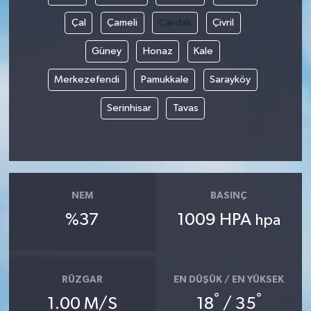
Çal
Çameli
Çardak
Çivril
Güney
Honaz
Kale
Merkezefendi
Pamukkale
Sarayköy
Serinhisar
Tavas
NEM
BASINÇ
%37
1009 HPA
hpa
RÜZGAR
EN DÜŞÜK / EN YÜKSEK
°
°
1.00 M/S
18
/ 35