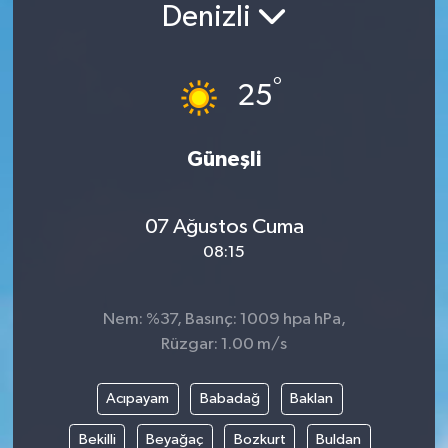
Denizli
°
25
Güneşli
07 Ağustos Cuma
08:15
Nem: %37, Basınç: 1009 hpa hPa,
Rüzgar: 1.00 m/s
Acıpayam
Babadağ
Baklan
Bekilli
Beyağaç
Bozkurt
Buldan