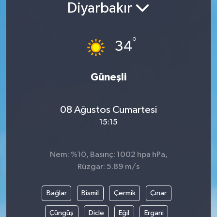
Diyarbakır
°
34
Güneşli
08 Ağustos Cumartesi
15:15
Nem: %10, Basınç: 1002 hpa hPa,
Rüzgar: 5.89 m/s
Bağlar
Bismil
Çermik
Çınar
Çüngüş
Dicle
Eğil
Ergani