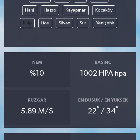
Hani
Hazro
Kayapınar
Kocaköy
Kulp
Lice
Silvan
Sur
Yenişehir
NEM
BASINÇ
%10
1002 HPA
hpa
RÜZGAR
EN DÜŞÜK / EN YÜKSEK
°
°
5.89 M/S
22
/ 34