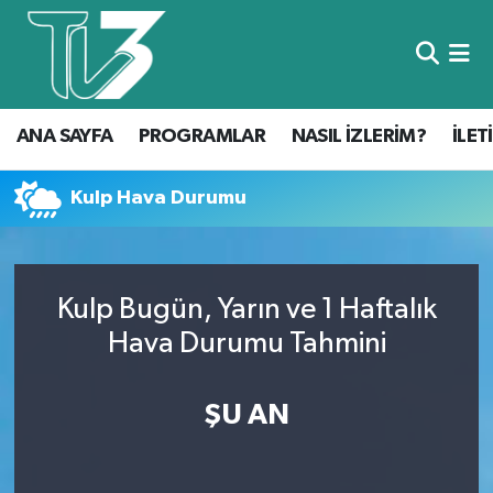
Foto Galeri
ANA SAYFA
ANA SAYFA
PROGRAMLAR
NASIL İZLERİM?
İLET
Canlı Yayın
PROGRAMLAR
NASIL İZLERİM?
Kulp Hava Durumu
İLETİŞİM
Kulp Bugün, Yarın ve 1 Haftalık
KÜNYE
Hava Durumu Tahmini
CANLI YAYIN
ŞU AN