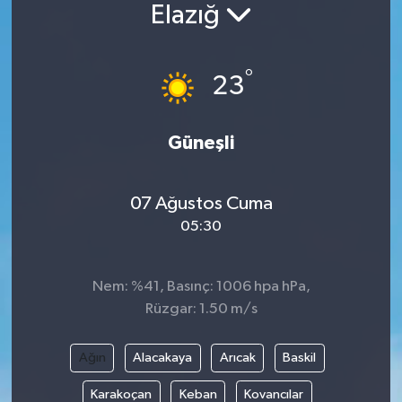
Elazığ
°
23
Güneşli
07 Ağustos Cuma
05:30
Nem: %41, Basınç: 1006 hpa hPa,
Rüzgar: 1.50 m/s
Ağın
Alacakaya
Arıcak
Baskil
Karakoçan
Keban
Kovancılar