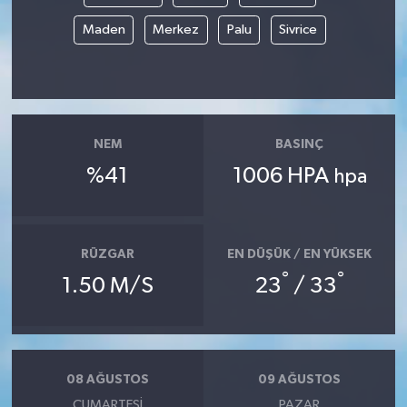
Maden
Merkez
Palu
Sivrice
NEM
BASINÇ
%41
1006 HPA
hpa
RÜZGAR
EN DÜŞÜK / EN YÜKSEK
°
°
1.50 M/S
23
/ 33
08 AĞUSTOS
09 AĞUSTOS
CUMARTESI
PAZAR