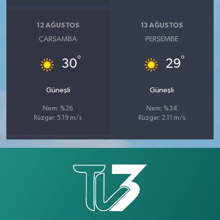
12 AĞUSTOS
13 AĞUSTOS
ÇARŞAMBA
PERŞEMBE
°
°
30
29
Güneşli
Güneşli
Nem: %26
Nem: %34
Rüzgar: 5.19 m/s
Rüzgar: 2.11 m/s