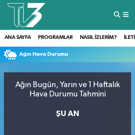
Foto Galeri
ANA SAYFA
ANA SAYFA
PROGRAMLAR
NASIL İZLERİM?
İLET
Canlı Yayın
PROGRAMLAR
NASIL İZLERİM?
Ağın Hava Durumu
İLETİŞİM
Ağın Bugün, Yarın ve 1 Haftalık
KÜNYE
Hava Durumu Tahmini
CANLI YAYIN
ŞU AN