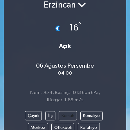
Erzincan
°
16
Açık
06 Ağustos Perşembe
04:00
Nem: %74, Basınç: 1013 hpa hPa,
Rüzgar: 1.69 m/s
Çayırlı
İliç
Kemah
Kemaliye
Merkez
Otlukbeli
Refahiye