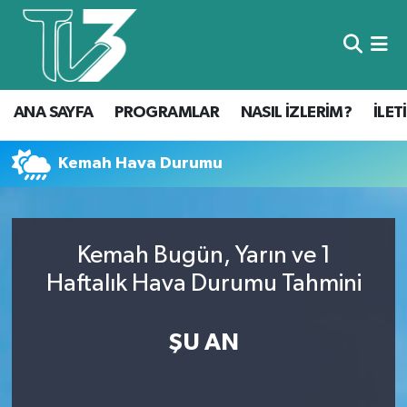
Foto Galeri
ANA SAYFA
ANA SAYFA
PROGRAMLAR
NASIL İZLERİM?
İLET
Canlı Yayın
PROGRAMLAR
NASIL İZLERİM?
Kemah Hava Durumu
İLETİŞİM
Kemah Bugün, Yarın ve 1
KÜNYE
Haftalık Hava Durumu Tahmini
CANLI YAYIN
ŞU AN