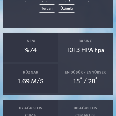
Tercan
Üzümlü
NEM
BASINÇ
%74
1013 HPA
hpa
RÜZGAR
EN DÜŞÜK / EN YÜKSEK
°
°
1.69 M/S
15
/ 28
07 AĞUSTOS
08 AĞUSTOS
CUMA
CUMARTESI