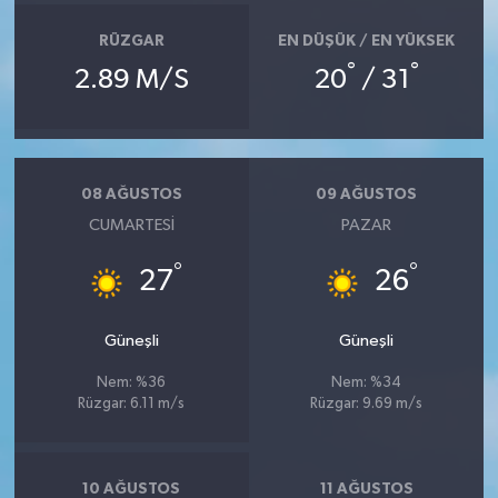
RÜZGAR
EN DÜŞÜK / EN YÜKSEK
°
°
2.89 M/S
20
/ 31
08 AĞUSTOS
09 AĞUSTOS
CUMARTESI
PAZAR
°
°
27
26
Güneşli
Güneşli
Nem: %36
Nem: %34
Rüzgar: 6.11 m/s
Rüzgar: 9.69 m/s
10 AĞUSTOS
11 AĞUSTOS