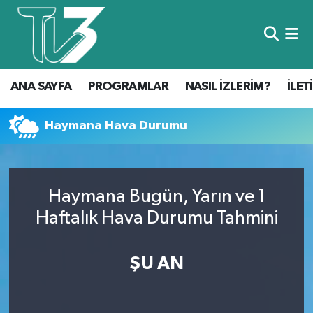
Foto Galeri
ANA SAYFA
ANA SAYFA
PROGRAMLAR
NASIL İZLERİM?
İLET
Canlı Yayın
PROGRAMLAR
NASIL İZLERİM?
Haymana Hava Durumu
İLETİŞİM
Haymana Bugün, Yarın ve 1
KÜNYE
Haftalık Hava Durumu Tahmini
CANLI YAYIN
ŞU AN