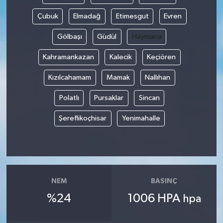
Çubuk
Elmadağ
Etimesgut
Evren
Gölbaşı
Güdül
Haymana
Kahramankazan
Kalecik
Keçiören
Kızılcahamam
Mamak
Nallıhan
Polatlı
Pursaklar
Sincan
Şereflikoçhisar
Yenimahalle
NEM
BASINÇ
%24
1006 HPA
hpa