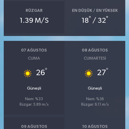
RÜZGAR
EN DÜŞÜK / EN YÜKSEK
°
°
1.39 M/S
18
/ 32
07 AĞUSTOS
08 AĞUSTOS
CUMA
CUMARTESI
°
°
26
27
Güneşli
Güneşli
Nem: %33
Nem: %36
Rüzgar: 5.89 m/s
Rüzgar: 6.11 m/s
09 AĞUSTOS
10 AĞUSTOS