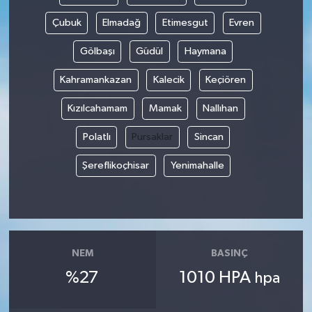
Çubuk
Elmadağ
Etimesgut
Evren
Gölbaşı
Güdül
Haymana
Kahramankazan
Kalecik
Keçiören
Kızılcahamam
Mamak
Nallıhan
Polatlı
Pursaklar
Sincan
Şereflikoçhisar
Yenimahalle
NEM
BASINÇ
%27
1010 HPA
hpa