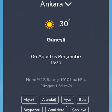
Ankara
°
30
Güneşli
06 Ağustos Perşembe
13:30
Nem: %27, Basınç: 1010 hpa hPa,
Rüzgar: 1.39 m/s
Akyurt
Altındağ
Ayaş
Bala
Beypazarı
Çamlıdere
Çankaya