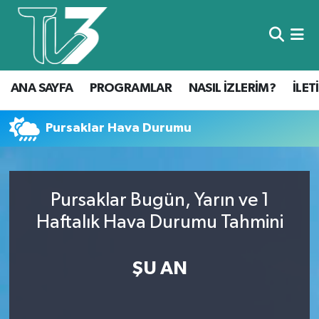
Foto Galeri
ANA SAYFA
ANA SAYFA
PROGRAMLAR
NASIL İZLERİM?
İLET
Canlı Yayın
PROGRAMLAR
NASIL İZLERİM?
Pursaklar Hava Durumu
İLETİŞİM
Pursaklar Bugün, Yarın ve 1
KÜNYE
Haftalık Hava Durumu Tahmini
CANLI YAYIN
ŞU AN