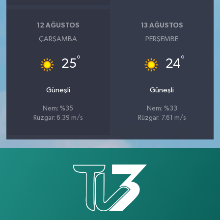
12 AĞUSTOS
13 AĞUSTOS
ÇARŞAMBA
PERŞEMBE
°
°
25
24
Güneşli
Güneşli
Nem: %35
Nem: %33
Rüzgar: 6.39 m/s
Rüzgar: 7.61 m/s