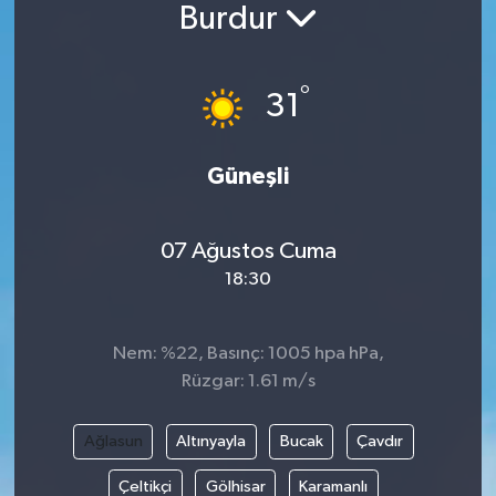
Burdur
°
31
Güneşli
07 Ağustos Cuma
18:30
Nem: %22, Basınç: 1005 hpa hPa,
Rüzgar: 1.61 m/s
Ağlasun
Altınyayla
Bucak
Çavdır
Çeltikçi
Gölhisar
Karamanlı