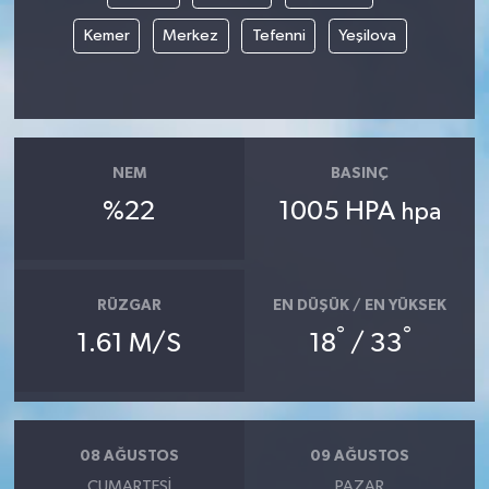
Kemer
Merkez
Tefenni
Yeşilova
NEM
BASINÇ
%22
1005 HPA
hpa
RÜZGAR
EN DÜŞÜK / EN YÜKSEK
°
°
1.61 M/S
18
/ 33
08 AĞUSTOS
09 AĞUSTOS
CUMARTESI
PAZAR