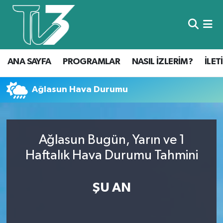
Foto Galeri
ANA SAYFA
ANA SAYFA
PROGRAMLAR
NASIL İZLERİM?
İLET
Canlı Yayın
PROGRAMLAR
NASIL İZLERİM?
Ağlasun Hava Durumu
İLETİŞİM
Ağlasun Bugün, Yarın ve 1
KÜNYE
Haftalık Hava Durumu Tahmini
CANLI YAYIN
ŞU AN