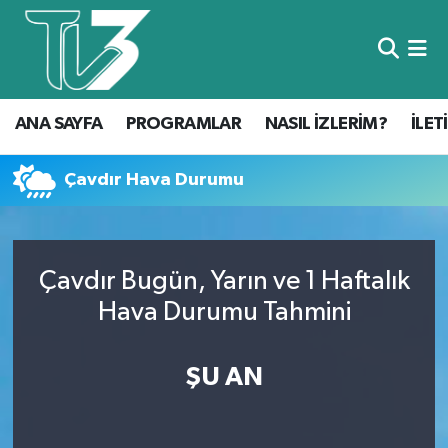
Foto Galeri
ANA SAYFA
ANA SAYFA
PROGRAMLAR
NASIL İZLERİM?
İLET
Canlı Yayın
PROGRAMLAR
NASIL İZLERİM?
Çavdır Hava Durumu
İLETİŞİM
Çavdır Bugün, Yarın ve 1 Haftalık
KÜNYE
Hava Durumu Tahmini
CANLI YAYIN
ŞU AN