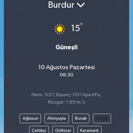
Burdur
°
15
Güneşli
10 Ağustos Pazartesi
06:30
Nem: %57, Basınç: 1011 hpa hPa,
Rüzgar: 1.89 m/s
Ağlasun
Altınyayla
Bucak
Çavdır
Çeltikçi
Gölhisar
Karamanlı