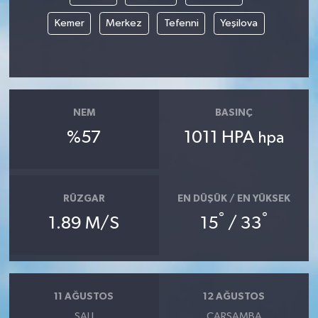
Kemer
Merkez
Tefenni
Yeşilova
NEM
BASINÇ
%57
1011 HPA
hpa
RÜZGAR
EN DÜŞÜK / EN YÜKSEK
°
°
1.89 M/S
15
/ 33
11 AĞUSTOS
12 AĞUSTOS
SALI
ÇARŞAMBA