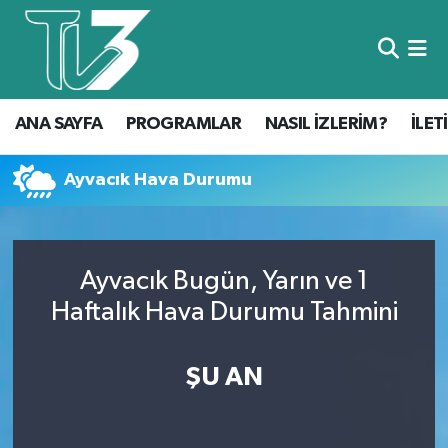
Foto Galeri
ANA SAYFA
ANA SAYFA
PROGRAMLAR
NASIL İZLERİM?
İLET
Canlı Yayın
PROGRAMLAR
NASIL İZLERİM?
Ayvacık Hava Durumu
İLETİŞİM
Ayvacık Bugün, Yarın ve 1
KÜNYE
Haftalık Hava Durumu Tahmini
CANLI YAYIN
ŞU AN