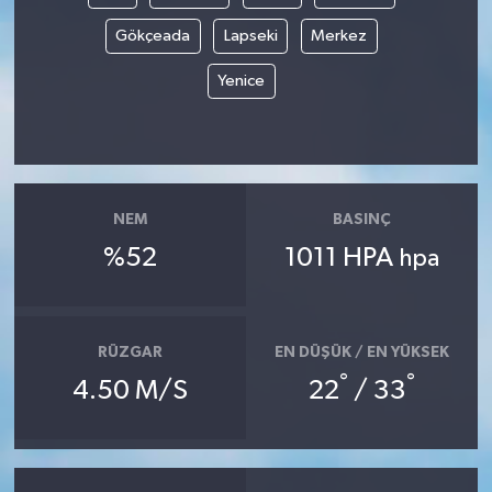
Gökçeada
Lapseki
Merkez
Yenice
NEM
BASINÇ
%52
1011 HPA
hpa
RÜZGAR
EN DÜŞÜK / EN YÜKSEK
°
°
4.50 M/S
22
/ 33