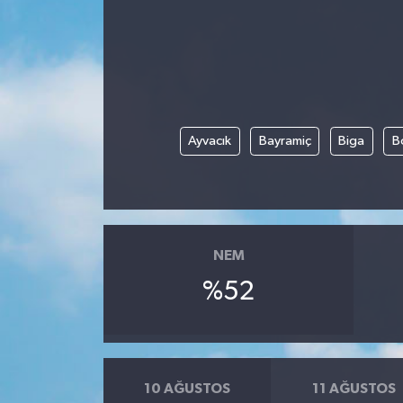
Ayvacık
Bayramiç
Biga
B
NEM
%52
10 AĞUSTOS
11 AĞUSTOS