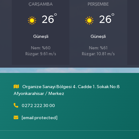
ÇARŞAMBA
PERŞEMBE
°
°
26
26
Güneşli
Güneşli
Nem: %60
Nem: %61
Rüzgar: 9.61 m/s
Rüzgar: 10.81 m/s
Organize Sanayi Bölgesi 4. Cadde 1. Sokak No:8
Afyonkarahisar / Merkez
0272 222 30 00
[email protected]