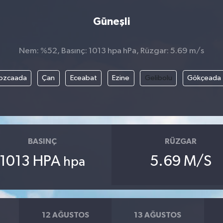
Güneşli
Nem: %52, Basınç: 1013 hpa hPa, Rüzgar: 5.69 m/s
ozcaada
Çan
Eceabat
Ezine
Gelibolu
Gökçeada
BASINÇ
RÜZGAR
1013 HPA
5.69 M/S
hpa
12 AĞUSTOS
13 AĞUSTOS