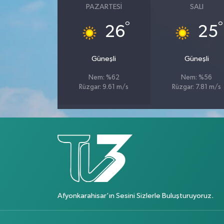
PAZARTESI
SALI
°
°
26
25
Güneşli
Güneşli
Nem: %62
Nem: %56
Rüzgar: 9.61 m/s
Rüzgar: 7.81 m/s
Afyonkarahisar’ın Sesini Sizlerle Buluşturuyoruz.