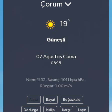
Çorum
°
19
Güneşli
07 Ağustos Cuma
08:15
Nem: %52, Basınç: 1011 hpa hPa,
Rüzgar: 1.00 m/s
Alaca
Bayat
Boğazkale
Dodurga
İskilip
Kargı
Laçin