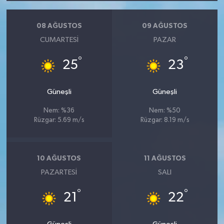
08 AĞUSTOS
09 AĞUSTOS
CUMARTESI
PAZAR
°
°
25
23
Güneşli
Güneşli
Nem: %36
Nem: %50
Rüzgar: 5.69 m/s
Rüzgar: 8.19 m/s
10 AĞUSTOS
11 AĞUSTOS
PAZARTESI
SALI
°
°
21
22