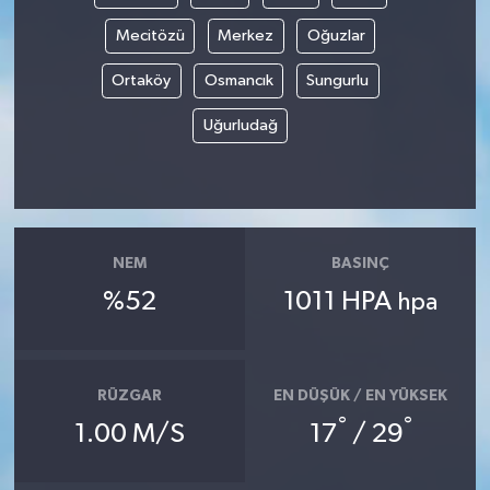
Mecitözü
Merkez
Oğuzlar
Ortaköy
Osmancık
Sungurlu
Uğurludağ
NEM
BASINÇ
%52
1011 HPA
hpa
RÜZGAR
EN DÜŞÜK / EN YÜKSEK
°
°
1.00 M/S
17
/ 29