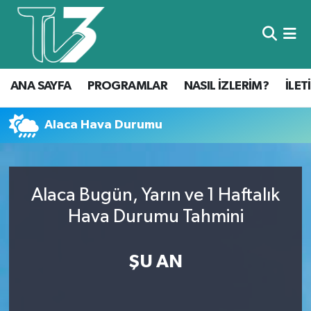
Foto Galeri
ANA SAYFA
ANA SAYFA
PROGRAMLAR
NASIL İZLERİM?
İLET
Canlı Yayın
PROGRAMLAR
NASIL İZLERİM?
Alaca Hava Durumu
İLETİŞİM
Alaca Bugün, Yarın ve 1 Haftalık
KÜNYE
Hava Durumu Tahmini
CANLI YAYIN
ŞU AN