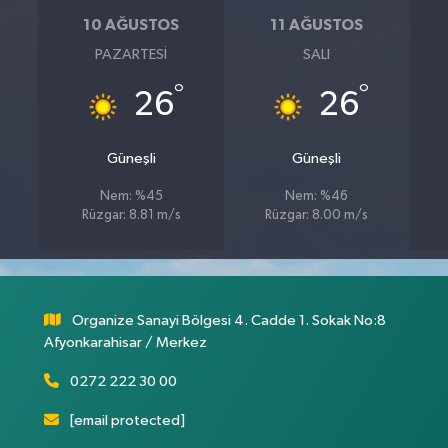
10 AĞUSTOS
11 AĞUSTOS
PAZARTESI
SALI
°
°
26
26
Güneşli
Güneşli
Nem: %45
Nem: %46
Rüzgar: 8.81 m/s
Rüzgar: 8.00 m/s
Organize Sanayi Bölgesi 4. Cadde 1. Sokak No:8
Afyonkarahisar / Merkez
0272 222 30 00
[email protected]