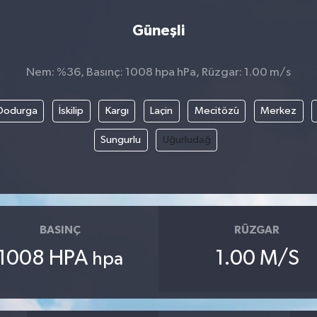
Güneşli
Nem: %36, Basınç: 1008 hpa hPa, Rüzgar: 1.00 m/s
Dodurga
İskilip
Kargı
Laçin
Mecitözü
Merkez
Sungurlu
Uğurludağ
BASINÇ
RÜZGAR
1008 HPA
1.00 M/S
hpa