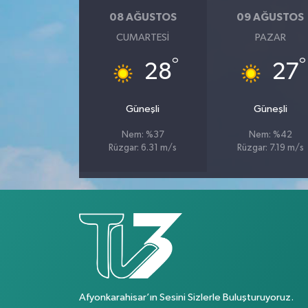
08 AĞUSTOS
09 AĞUSTOS
CUMARTESI
PAZAR
°
°
28
27
Güneşli
Güneşli
Nem: %37
Nem: %42
Rüzgar: 6.31 m/s
Rüzgar: 7.19 m/s
Afyonkarahisar’ın Sesini Sizlerle Buluşturuyoruz.