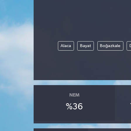
Alaca
Bayat
Boğazkale
NEM
%36