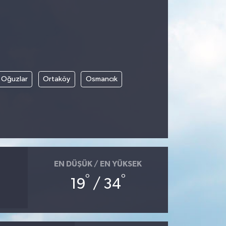
Oğuzlar
Ortaköy
Osmancık
EN DÜŞÜK / EN YÜKSEK
°
°
19
/ 34