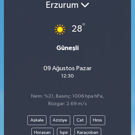
Erzurum
°
28
Güneşli
09 Ağustos Pazar
12:30
Nem: %21, Basınç: 1006 hpa hPa,
Rüzgar: 2.69 m/s
Aşkale
Aziziye
Çat
Hınıs
Horasan
İspir
Karaçoban