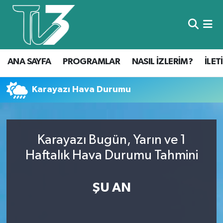
Foto Galeri
ANA SAYFA
ANA SAYFA
PROGRAMLAR
NASIL İZLERİM?
İLET
Canlı Yayın
PROGRAMLAR
NASIL İZLERİM?
Karayazı Hava Durumu
İLETİŞİM
Karayazı Bugün, Yarın ve 1
KÜNYE
Haftalık Hava Durumu Tahmini
CANLI YAYIN
ŞU AN