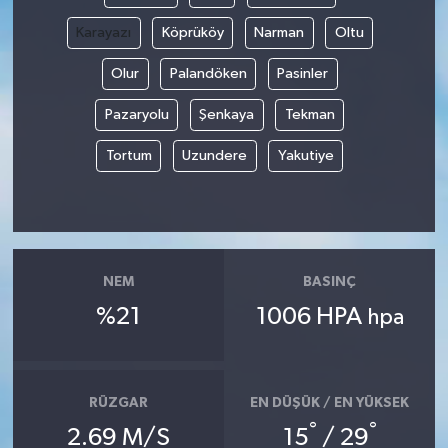
Karayazı
Köprüköy
Narman
Oltu
Olur
Palandöken
Pasinler
Pazaryolu
Şenkaya
Tekman
Tortum
Uzundere
Yakutiye
NEM
BASINÇ
%21
1006 HPA
hpa
RÜZGAR
EN DÜŞÜK / EN YÜKSEK
°
°
2.69 M/S
15
/ 29