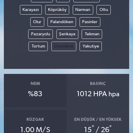
Karayazı
Köprüköy
Narman
Oltu
Olur
Palandöken
Pasinler
Pazaryolu
Şenkaya
Tekman
Tortum
Uzundere
Yakutiye
NEM
BASINÇ
%83
1012 HPA
hpa
RÜZGAR
EN DÜŞÜK / EN YÜKSEK
°
°
1.00 M/S
15
/ 26