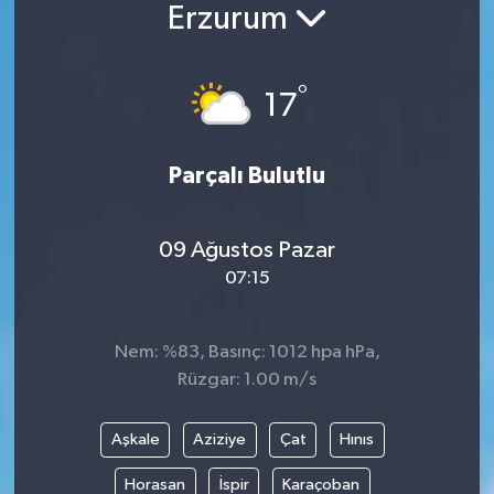
Erzurum
°
17
Parçalı Bulutlu
09 Ağustos Pazar
07:15
Nem: %83, Basınç: 1012 hpa hPa,
Rüzgar: 1.00 m/s
Aşkale
Aziziye
Çat
Hınıs
Horasan
İspir
Karaçoban