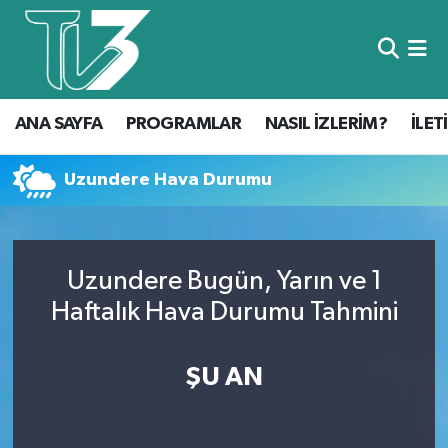
Foto Galeri
ANA SAYFA
ANA SAYFA
PROGRAMLAR
NASIL İZLERİM?
İLET
Canlı Yayın
PROGRAMLAR
NASIL İZLERİM?
Uzundere Hava Durumu
İLETİŞİM
Uzundere Bugün, Yarın ve 1
KÜNYE
Haftalık Hava Durumu Tahmini
CANLI YAYIN
ŞU AN