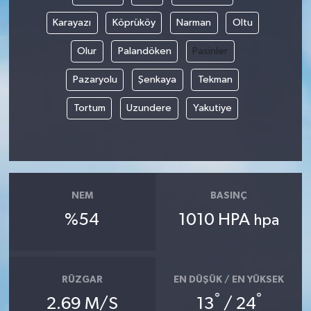
Karayazı
Köprüköy
Narman
Oltu
Olur
Palandöken
Pasinler
Pazaryolu
Şenkaya
Tekman
Tortum
Uzundere
Yakutiye
NEM
BASINÇ
%54
1010 HPA
hpa
RÜZGAR
EN DÜŞÜK / EN YÜKSEK
°
°
2.69 M/S
13
/ 24