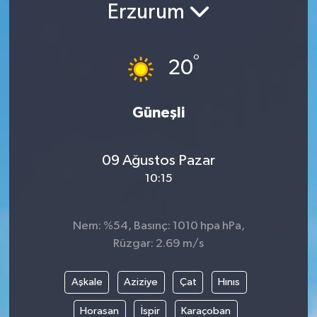
Erzurum
°
20
Güneşli
09 Ağustos Pazar
10:15
Nem: %54, Basınç: 1010 hpa hPa,
Rüzgar: 2.69 m/s
Aşkale
Aziziye
Çat
Hınıs
Horasan
İspir
Karaçoban