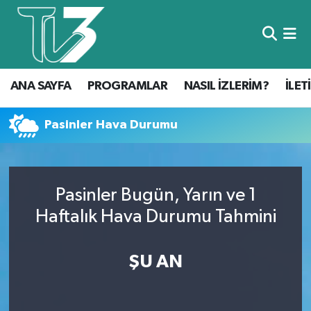
Foto Galeri
ANA SAYFA
ANA SAYFA
PROGRAMLAR
NASIL İZLERİM?
İLET
Canlı Yayın
PROGRAMLAR
NASIL İZLERİM?
Pasinler Hava Durumu
İLETİŞİM
Pasinler Bugün, Yarın ve 1
KÜNYE
Haftalık Hava Durumu Tahmini
CANLI YAYIN
ŞU AN