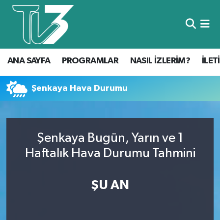
Foto Galeri
ANA SAYFA
ANA SAYFA
PROGRAMLAR
NASIL İZLERİM?
İLET
Canlı Yayın
PROGRAMLAR
NASIL İZLERİM?
Şenkaya Hava Durumu
İLETİŞİM
Şenkaya Bugün, Yarın ve 1
KÜNYE
Haftalık Hava Durumu Tahmini
CANLI YAYIN
ŞU AN