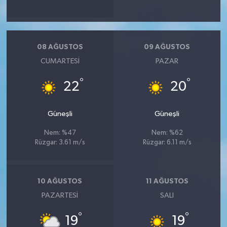
08 AĞUSTOS
09 AĞUSTOS
CUMARTESI
PAZAR
°
°
22
20
Güneşli
Güneşli
Nem: %47
Nem: %62
Rüzgar: 3.61 m/s
Rüzgar: 6.11 m/s
10 AĞUSTOS
11 AĞUSTOS
PAZARTESI
SALI
°
°
19
19