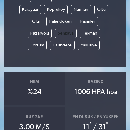
Karayazı
Köprüköy
Narman
Oltu
Olur
Palandöken
Pasinler
Pazaryolu
Şenkaya
Tekman
Tortum
Uzundere
Yakutiye
NEM
BASINÇ
%24
1006 HPA
hpa
RÜZGAR
EN DÜŞÜK / EN YÜKSEK
°
°
3.00 M/S
11
/ 31