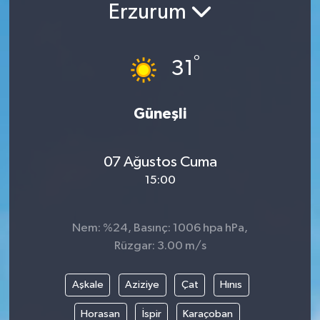
Erzurum
°
31
Güneşli
07 Ağustos Cuma
15:00
Nem: %24, Basınç: 1006 hpa hPa,
Rüzgar: 3.00 m/s
Aşkale
Aziziye
Çat
Hınıs
Horasan
İspir
Karaçoban