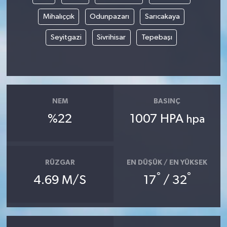
Mihalıççık
Odunpazarı
Sarıcakaya
Seyitgazi
Sivrihisar
Tepebaşı
NEM
BASINÇ
%22
1007 HPA
hpa
RÜZGAR
EN DÜŞÜK / EN YÜKSEK
°
°
4.69 M/S
17
/ 32