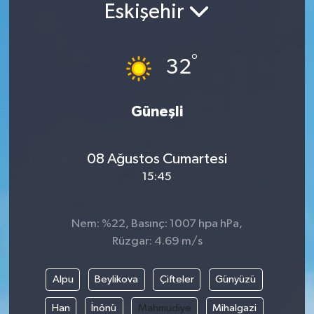
Eskişehir
°
32
Güneşli
08 Ağustos Cumartesi
15:45
Nem: %22, Basınç: 1007 hpa hPa,
Rüzgar: 4.69 m/s
Alpu
Beylikova
Çifteler
Günyüzü
Han
İnönü
Mahmudiye
Mihalgazi