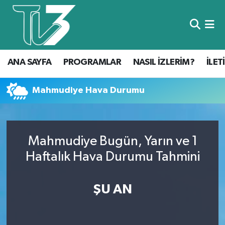
Foto Galeri
ANA SAYFA
ANA SAYFA
PROGRAMLAR
NASIL İZLERİM?
İLET
Canlı Yayın
PROGRAMLAR
NASIL İZLERİM?
Mahmudiye Hava Durumu
İLETİŞİM
Mahmudiye Bugün, Yarın ve 1
KÜNYE
Haftalık Hava Durumu Tahmini
CANLI YAYIN
ŞU AN