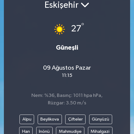
Eskişehir
°
27
Güneşli
09 Ağustos Pazar
11:15
Nem: %36, Basınç: 1011 hpa hPa,
Rüzgar: 3.50 m/s
Alpu
Beylikova
Çifteler
Günyüzü
Han
İnönü
Mahmudiye
Mihalgazi