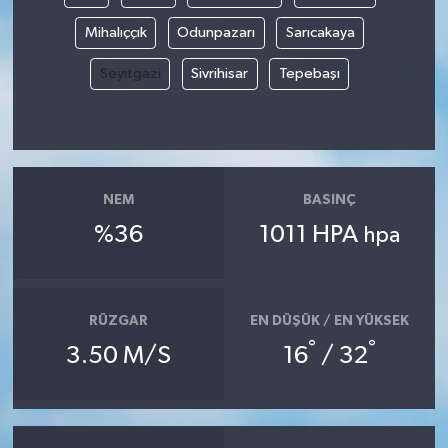
Mihalıççık
Odunpazarı
Sarıcakaya
Seyitgazi
Sivrihisar
Tepebaşı
NEM
BASINÇ
%36
1011 HPA
hpa
RÜZGAR
EN DÜŞÜK / EN YÜKSEK
°
°
3.50 M/S
16
/ 32