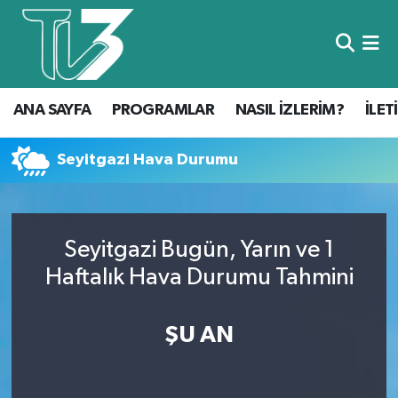
Foto Galeri
ANA SAYFA
ANA SAYFA
PROGRAMLAR
NASIL İZLERİM?
İLET
Canlı Yayın
PROGRAMLAR
NASIL İZLERİM?
Seyitgazi Hava Durumu
İLETİŞİM
Seyitgazi Bugün, Yarın ve 1
KÜNYE
Haftalık Hava Durumu Tahmini
CANLI YAYIN
ŞU AN