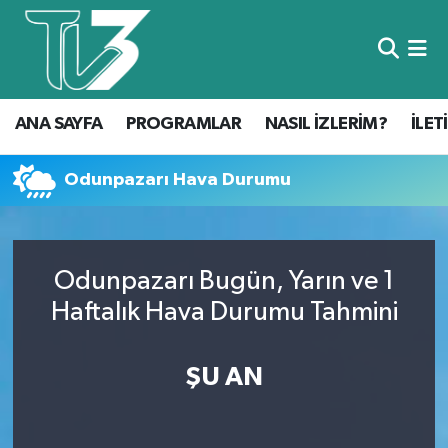
Foto Galeri
ANA SAYFA
ANA SAYFA
PROGRAMLAR
NASIL İZLERİM?
İLET
Canlı Yayın
PROGRAMLAR
NASIL İZLERİM?
Odunpazarı Hava Durumu
İLETİŞİM
Odunpazarı Bugün, Yarın ve 1
KÜNYE
Haftalık Hava Durumu Tahmini
CANLI YAYIN
ŞU AN