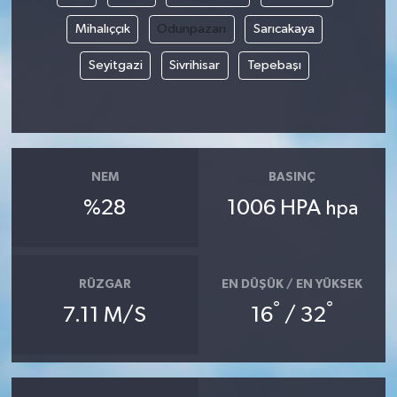
Mihalıççık
Odunpazarı
Sarıcakaya
Seyitgazi
Sivrihisar
Tepebaşı
NEM
BASINÇ
%28
1006 HPA
hpa
RÜZGAR
EN DÜŞÜK / EN YÜKSEK
°
°
7.11 M/S
16
/ 32