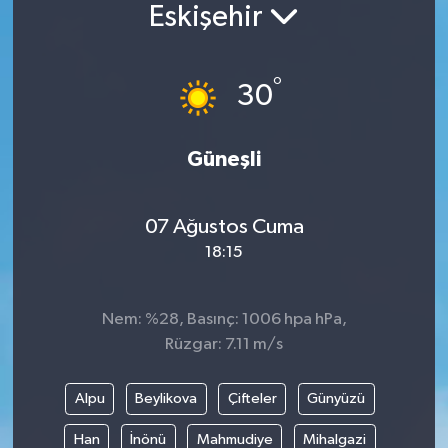
Eskişehir
°
30
Güneşli
07 Ağustos Cuma
18:15
Nem: %28, Basınç: 1006 hpa hPa,
Rüzgar: 7.11 m/s
Alpu
Beylikova
Çifteler
Günyüzü
Han
İnönü
Mahmudiye
Mihalgazi