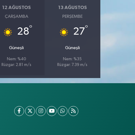
12 AĞUSTOS
13 AĞUSTOS
ÇARŞAMBA
PERŞEMBE
°
°
28
27
Güneşli
Güneşli
Nem: %40
Nem: %35
Rüzgar: 2.81 m/s
Rüzgar: 7.39 m/s