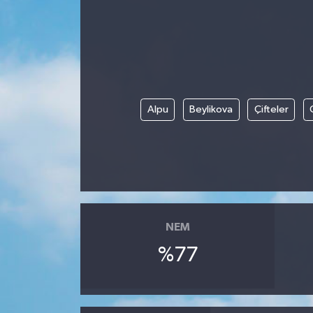
Alpu
Beylikova
Çifteler
NEM
%77