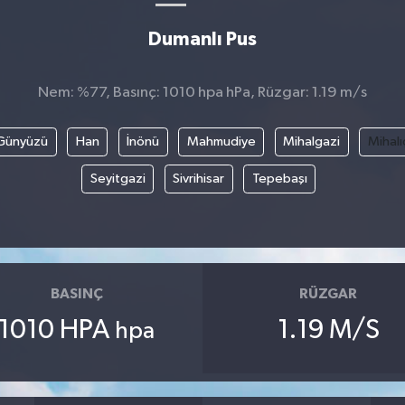
Dumanlı Pus
Nem: %77, Basınç: 1010 hpa hPa, Rüzgar: 1.19 m/s
Günyüzü
Han
İnönü
Mahmudiye
Mihalgazi
Mihalı
Seyitgazi
Sivrihisar
Tepebaşı
BASINÇ
RÜZGAR
1010 HPA
1.19 M/S
hpa