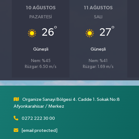
10 AĞUSTOS
11 AĞUSTOS
PAZARTESI
SALI
°
°
26
27
Güneşli
Güneşli
Nem: %45
Nem: %41
Rüzgar: 6.50 m/s
Rüzgar: 1.69 m/s
Organize Sanayi Bölgesi 4. Cadde 1. Sokak No:8
Afyonkarahisar / Merkez
0272 222 30 00
[email protected]