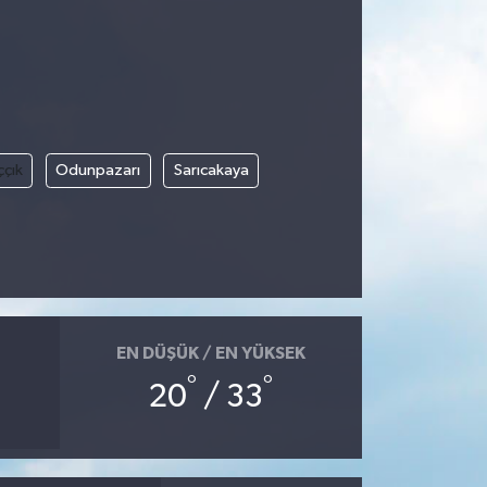
ççık
Odunpazarı
Sarıcakaya
EN DÜŞÜK / EN YÜKSEK
°
°
20
/ 33