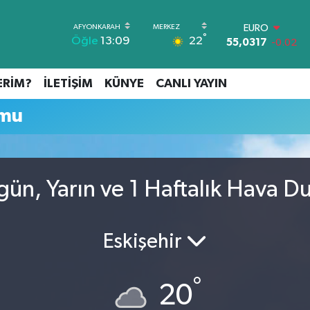
EURO
°
22
Öğle
13:09
55,0317
-0.02
STERLİN
64,2463
0.07
ERİM?
İLETİŞİM
KÜNYE
CANLI YAYIN
GRAM ALTIN
6510.40
0.45
umu
BİST100
13.799
70
BITCOIN
64.225,61
-0.63
DOLAR
gün, Yarın ve 1 Haftalık Hava 
47,7143
0.16
Eskişehir
°
20